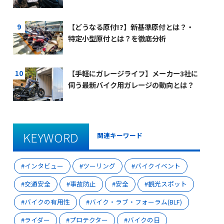
【どうなる原付!?】新基準原付とは？・
特定小型原付とは？を徹底分析
【手軽にガレージライフ】メーカー3社に
伺う最新バイク用ガレージの動向とは？
KEYWORD
関連キーワード
インタビュー
ツーリング
バイクイベント
交通安全
事故防止
安全
観光スポット
バイクの有用性
バイク・ラブ・フォーラム(BLF)
ライダー
プロテクター
バイクの日