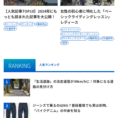
【人気記事TOP10】2024年にも
女性の初心者に特化した「ベー
っとも読まれた記事を大公開！
シックライディングレッスン」
レディース
ツーリング
ランキング
事故防止
交通安全
バイクイベント
ベーシックライディングレッスン
ライディングスクール
事故防止
交通安全
安全
RANKING
人気ランキング
「生活道路」の法定速度が30km/hに！対象になる道
路の見分け方
ジーンズで乗るのはNG？普段着風でも実は別物、
「バイクデニム」の中身を知る