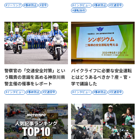
ツーリング
事故防止
安全
インタビュー
事故防止
交通安全
運転技術
警察官の「交通安全対策」とい
バイクライフに必要な安全運転
う職責の意識を高める神奈川県
とはどうあるべきか？産・官・
警主催の催事をレポート
学で議論した
インタビュー
事故防止
交通安全
インタビュー
事故防止
交通安全