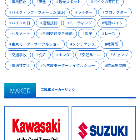
事故防止
安全
観光スポット
バイクの有用性
バイク・ラブ・フォーラム(BLF)
ライダー
プロテクター
バイクの日
運転技術
ミーティング
電動バイク
ヘルメット
全国交通安全運動
親子
レース
東京モーターサイクルショー
メンテナンス
教習所
交通事故
免許
ホンダ
交通ルール
キャンプ
快適性向上
名古屋モーターサイクルショー
駐車場問題
MAKER
二輪車メーカーリンク