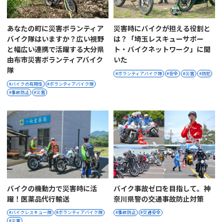
あなたの町に災害ボランティア
災害時にバイクが担える役割と
バイク隊はいますか？広い視野
は？「埼玉レスキューサポー
と幅広い連携で活躍する大分県
ト・バイクネットワーク」に聞
由布市災害ボランティアバイク
いた
隊
ボランティアバイク隊
安全
災害
防犯
バイクの有用性
ボランティアバイク隊
事故防止
災害
バイクの機動力で災害時に活
バイク事故ゼロを目指して。神
躍！医薬品代行輸送
奈川県警の交通事故防止対策
バイクレスキュー隊
ボランティアバイク隊
事故防止
交通安全
災害