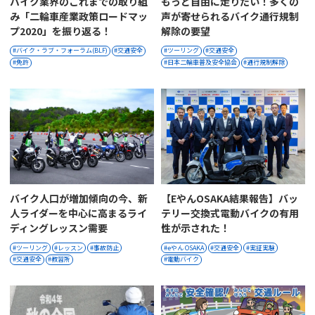
バイク業界のこれまでの取り組
もっと自由に走りたい！多くの
み「二輪車産業政策ロードマッ
声が寄せられるバイク通行規制
プ2020」を振り返る！
解除の要望
バイク・ラブ・フォーラム(BLF)
交通安全
ツーリング
交通安全
免許
日本二輪車普及安全協会
通行規制解除
バイク人口が増加傾向の今、新
【eやんOSAKA結果報告】バッ
人ライダーを中心に高まるライ
テリー交換式電動バイクの有用
ディングレッスン需要
性が示された！
ツーリング
レッスン
事故防止
eやん OSAKA
交通安全
実証実験
交通安全
教習所
電動バイク