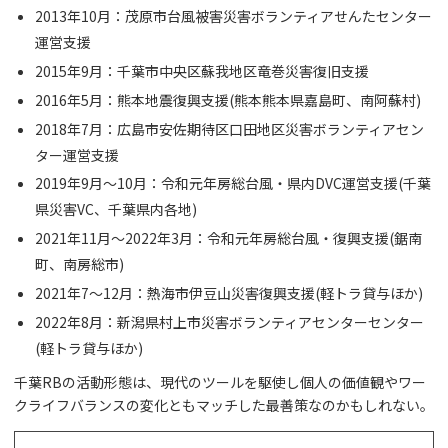
2013年10月：茂原市台風被害災害ボランティアせんたセンター
運営支援
2015年9月：千葉市中央区蘇我地区竜巻災害復旧支援
2016年5月：熊本地震復興支援(熊本熊本県嘉島町、南阿蘇村)
2018年7月：広島市安佐期待区口田地区災害ボランティアセン
ター運営支援
2019年9月～10月：令和元年房総台風・県内DVC運営支援(千葉
県災害VC、千葉県内各地)
2021年11月～2022年3月：令和元年房総台風・復興支援(鋸南
町、南房総市)
2021年7～12月：熱海市伊豆山災害復興支援(軽トラ貸与ほか)
2022年8月：新潟県村上市災害ボランティアセンターセンター
(軽トラ貸与ほか)
千葉RBの活動形態は、現代のツールを駆使し個人の価値観やワー
クライフバランスの変化ともマッチした最善策なのかもしれない。