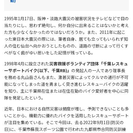
動)
1995年1月17日、阪神・淡路大震災の被害状況をテレビなどで目の
当たりにし、思わず絶句し、何か自分に出来ることはないかと考え
た方も少なくなかったのではないだろうか。また、2011年に起こ
った東日本大震災の際には、筆者自身、居ても立ってもいられず知
人の住む仙台へ向かおうとしたものの、道路の寸断によって行くす
べがなく歯がゆい思いをした記憶が残っている。
1998年4月に設立された
災害救援ボランティア団体「千葉レスキュ
ーサポートバイク(以下、千葉RB)」
の発起人の一人であり理事長
を務める丸山岳さんもまた、激甚災害によってクルマの通行が不可
能になってしまった道を勇ましく突き進むレスキューバイクの活躍
を知り、主に千葉県在住または在住在勤のバイク愛好者を中心に同
隊を発足したという。
近年、日本における自然災害は頻度が増し、予測できないことも多
いことから、機動力に優れたバイクを活用したレスキューサポート
が注目を集めている。そこで今回は、去る2022年9月1日(防災の
日)に、千葉市蘇我スポーツ公園で行われた九都県市合同防災訓練