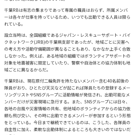
千葉RBは有志の集まりであって専属の職員はおらず、所属メンバ
ーは各々が仕事を持っているため、いつでも出動できる人員は限ら
れている。
設立当時は、全国組織であるジャパン・レスキューサポート・バイ
クネットワーク(JRB)の千葉県支部であったが、地域ごとに災害へ
の考え方や活動守備範囲が異なることもあり、なかなか上手く合致
しなかった。例えば、ある地域の組織ではボランティアサポートの
対象を地震被害に限定していたり、警察や自治体との協力体制も地
域ごとに異なるからだ。
千葉RBは、現在原付二輪免許を持たないメンバー含む40名前後の
隊員がおり、ひとたび天災などが起これば隊員たちの登録するメー
リングリストやSNSグループに活動情報が発信され、出動可能なメ
ンバーだけが災害現場に急行する。また、SNSグループには日々、
各地の台風や災害情報の共有、他地域のボランティアからの協力依
頼も飛び交い、その時に出動できるメンバーが参加するという形態
をとっている。今日まで継続できているのは、こうした、各隊員の
自主性に加え、柔軟な出動体制によるところも大きいのではないだ