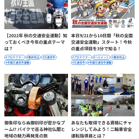
【2022年 秋の交通安全運動】知
本日9/21から10日間「秋の全国
っておくべき今年の重点テーマ
交通安全運動」スタート！今秋
は？
の重点項目を3分で知る！
プロテクター
事故防止
交通安全
プロテクター
ヘルメット
事故防止
全国交通安全運動
交通安全
全国交通安全運動
御朱印ならぬ御刻印が密かなブ
あなたも取得できる資格にチャ
ーム!? バイクで巡る神社仏閣と
レンジしてみよう！二輪車安全
地域の魅力再発見の旅
運転指導員とは？