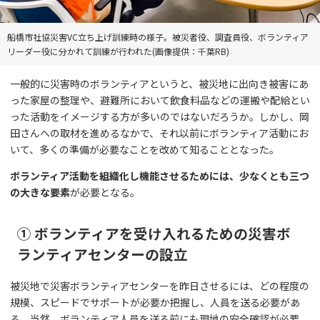
船橋市社協災害VC立ち上げ訓練時の様子。被災者役、調査員役、ボランティア
リーダー役に分かれて訓練が行われた(画像提供：千葉RB)
一般的に災害時のボランティアというと、被災地に出向き被害にあ
った家屋の整理や、避難所において飲食料品などの運搬や配給とい
った活動をイメージする方が多いのではないだろうか。しかし、岡
田さんへの取材を進めるなかで、それ以前にボランティア活動にお
いて、多くの準備が必要なことを改めて知ることとなった。
ボランティア活動を組織化し機能させるためには、少なくとも三つ
の大きな要素
が必要となる。
① ボランティアを受け入れるための災害ボ
ランティアセンターの設立
被災地で災害ボランティアセンターを昨日させるには、どの程度の
規模、スピードでサポートが必要か把握し、人員を送る必要があ
る。当然、ボランティア人員を送る前にも現地の安全確認が必要