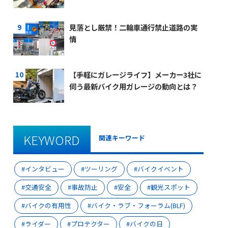
見落とし厳禁！二輪車通行禁止道路の実
情
【手軽にガレージライフ】メーカー3社に
伺う最新バイク用ガレージの動向とは？
KEYWORD
関連キーワード
インタビュー
ツーリング
バイクイベント
交通安全
事故防止
安全
観光スポット
バイクの有用性
バイク・ラブ・フォーラム(BLF)
ライダー
プロテクター
バイクの日