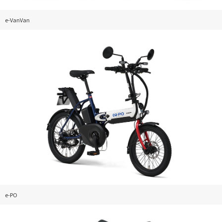
e-VanVan
e-PO