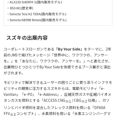
・KLX230 SHERPA S(国内販売モデル)
・650-W1(歴史車)
・bimota Tesi H2 TERA(国内販売モデル)
・bimota KB998 Rimini(国内販売モデル)
スズキの出展内容
コーポレートスローガンである
『By Your Side』
をテーマに、2年
前のJMSで掲げたメッセージ「世界中に、ワクワクの、アンサー
を。」を「あなたに、ワクワクの、アンサーを。」へと進化させ、
出展物ひとつひとつでBy Your Sideを体感できるブース展示と演出
がされます。
モビリティで解決できるユーザーの困りごとに寄り添うインフラモ
ビリティの開発に注力するスズキからは、電動モビリティ「e-
VanVan」「e-PO」「e-Address」、圧縮天然ガスや圧縮バイオメ
タンガスを燃料とする「ACCESS CNG
/ CBG
仕様」、ガソ
※1
※2
リンとバイオ燃料を混合したフレックス燃料を用いる「DF60A
FFV
コンセプト」、水素燃料を用いる「水素エンジンバーグマ
※3