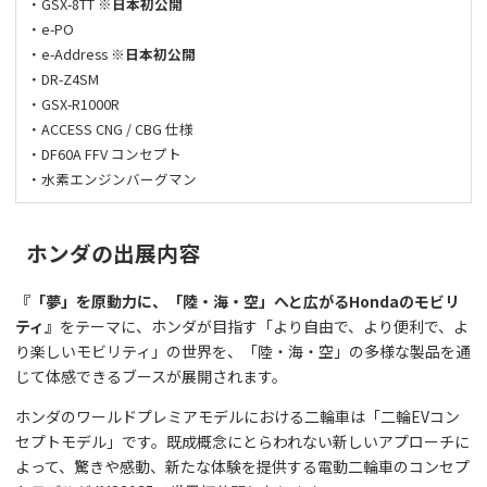
・GSX-8TT
※日本初公開
・e-PO
・e-Address
※日本初公開
・DR-Z4SM
・GSX-R1000R
・ACCESS CNG / CBG 仕様
・DF60A FFV コンセプト
・水素エンジンバーグマン
ホンダの出展内容
『「夢」を原動力に、「陸・海・空」へと広がるHondaのモビリ
ティ』
をテーマに、ホンダが目指す「より自由で、より便利で、よ
り楽しいモビリティ」の世界を、「陸・海・空」の多様な製品を通
じて体感できるブースが展開されます。
ホンダのワールドプレミアモデルにおける二輪車は「二輪EVコン
セプトモデル」です。既成概念にとらわれない新しいアプローチに
よって、驚きや感動、新たな体験を提供する電動二輪車のコンセプ