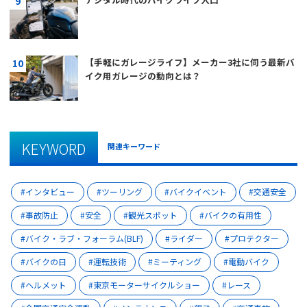
【手軽にガレージライフ】メーカー3社に伺う最新バ
イク用ガレージの動向とは？
KEYWORD
関連キーワード
インタビュー
ツーリング
バイクイベント
交通安全
事故防止
安全
観光スポット
バイクの有用性
バイク・ラブ・フォーラム(BLF)
ライダー
プロテクター
バイクの日
運転技術
ミーティング
電動バイク
ヘルメット
東京モーターサイクルショー
レース