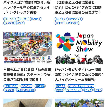
バイク人口が増加傾向の今、新
【自動車公正取引協議会と
人ライダーを中心に高まるライ
は？】安心のバイク売買は自動
ディングレッスン需要
車公正取引協議会の会員店で！
ツーリング
レッスン
事故防止
バイク売買
中古バイク
交通安全
教習所
自動車公正取引協議会
本日9/21から10日間「秋の全国
ジャパンモビリティショー開催
交通安全運動」スタート！今秋
直前！バイク好きのための国内4
の重点項目を3分で知る！
大バイクメーカー出展情報
プロテクター
ヘルメット
事故防止
カワサキ
ジャパンモビリティショー
交通安全
全国交通安全運動
スズキ
バイクイベント
ホンダ
ヤマハ