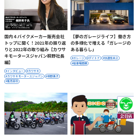
国内４バイクメーカー販売会社
【夢のガレージライフ】働き方
トップに聞く！2021年の振り返
の多様化で増える「ガレージの
りと2022年の取り組み【カワサ
ある暮らし」
キモータースジャパン桐野社長
ガレージ
デイトナ
快適性向上
編】
駐車場問題
インタビュー
カワサキ
カワサキモータースジャパン
桐野英子
販売会社