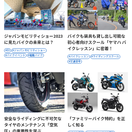
ジャパンモビリティショー2023
バイクも装具も貸し出し可能な
に見たバイクの未来とは？
初心者向けスクール「ヤマハ バ
イクレッスン」に密着！
EV
ジャパンモビリティショー
バイクイベント
電動バイク
バイクレッスン
ライディングスクール
交通安全
安全なライディングに不可欠な
「ファミリーバイク特約」を正
タイヤのメンテナンス「空気
しく知る
圧」の重要性を学ぶ