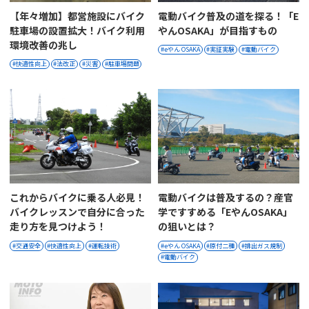
【年々増加】都営施設にバイク
電動バイク普及の道を探る！「e
駐車場の設置拡大！バイク利用
やんOSAKA」が目指すもの
環境改善の兆し
eやん OSAKA
実証実験
電動バイク
快適性向上
法改正
災害
駐車場問題
これからバイクに乗る人必見！
電動バイクは普及するの？産官
バイクレッスンで自分に合った
学ですすめる「eやんOSAKA」
走り方を見つけよう！
の狙いとは？
交通安全
快適性向上
運転技術
eやん OSAKA
原付二種
排出ガス規制
電動バイク