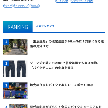
バイク保険
ファミリーバイク特約
タイヤ
メンテナンス
空気圧
RANKING
人気ランキング
「生活道路」の法定速度が30km/hに！対象になる道
路の見分け方
ジーンズで乗るのはNG？普段着風でも実は別物、
「バイクデニム」の中身を知る
都会の夜景をバイクで楽しむ！スポット20選
歴代の名車がずらり！全国のバイクミュージアムを