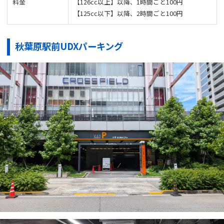
料金
【126cc以上】以降、1時間ごと100円
【125cc以下】以降、2時間ごと100円
秋葉原駅前UDXパーキング