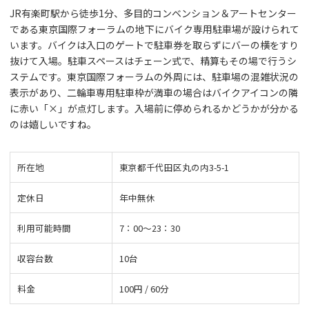
JR有楽町駅から徒歩1分、多目的コンベンション＆アートセンター
である東京国際フォーラムの地下にバイク専用駐車場が設けられて
います。バイクは入口のゲートで駐車券を取らずにバーの横をすり
抜けて入場。駐車スペースはチェーン式で、精算もその場で行うシ
ステムです。東京国際フォーラムの外周には、駐車場の混雑状況の
表示があり、二輪車専用駐車枠が満車の場合はバイクアイコンの隣
に赤い「×」が点灯します。入場前に停められるかどうかが分かる
のは嬉しいですね。
所在地
東京都千代田区丸の内3-5-1
定休日
年中無休
利用可能時間
7：00～23：30
収容台数
10台
料金
100円 / 60分