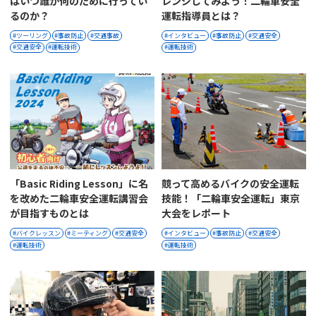
はいつ誰が何のために行ってい
レンジしてみよう！二輪車安全
るのか？
運転指導員とは？
ツーリング
事故防止
交通事故
インタビュー
事故防止
交通安全
交通安全
運転技術
運転技術
「Basic Riding Lesson」に名
競って高めるバイクの安全運転
を改めた二輪車安全運転講習会
技能！「二輪車安全運転」東京
が目指すものとは
大会をレポート
バイクレッスン
ミーティング
交通安全
インタビュー
事故防止
交通安全
運転技術
運転技術