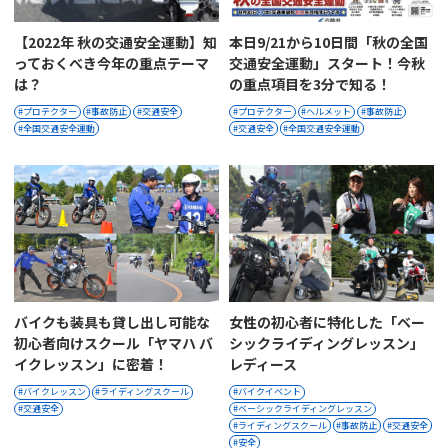
【2022年 秋の交通安全運動】知
本日9/21から10日間「秋の全国
っておくべき今年の重点テーマ
交通安全運動」スタート！今秋
は？
の重点項目を3分で知る！
プロテクター
事故防止
交通安全
プロテクター
ヘルメット
事故防止
全国交通安全運動
交通安全
全国交通安全運動
バイクも装具も貸し出し可能な
女性の初心者に特化した「ベー
初心者向けスクール「ヤマハ バ
シックライディングレッスン」
イクレッスン」に密着！
レディース
バイクレッスン
ライディングスクール
バイクイベント
交通安全
ベーシックライディングレッスン
ライディングスクール
事故防止
交通安全
安全