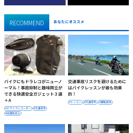
RECOMMEND
あなたにオススメ
バイクにもドラレコがニューノ
交通事故リスクを避けるために
ーマル！事故抑制と趣味両立が
はバイクレッスンが最も効果
できる快適安全ガジェット３選
的！
＋α
レッスン
交通安全
運転技術
ドライブレコーダー
交通安全
快適性向上