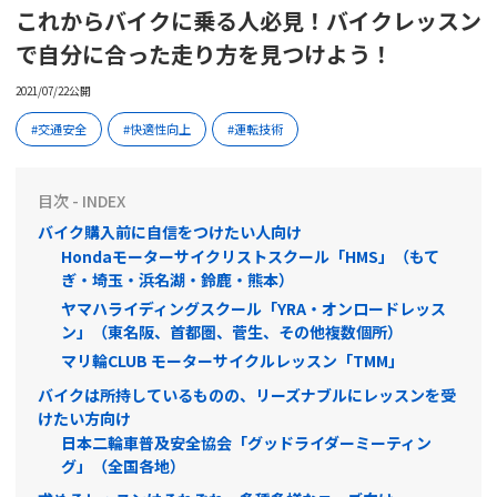
これからバイクに乗る人必見！バイクレッスン
で自分に合った走り方を見つけよう！
2021/07/22公開
交通安全
快適性向上
運転技術
目次 - INDEX
バイク購入前に自信をつけたい人向け
Hondaモーターサイクリストスクール「HMS」（もて
ぎ・埼玉・浜名湖・鈴鹿・熊本）
ヤマハライディングスクール「YRA・オンロードレッス
ン」（東名阪、首都圏、菅生、その他複数個所）
マリ輪CLUB モーターサイクルレッスン「TMM」
バイクは所持しているものの、リーズナブルにレッスンを受
けたい方向け
日本二輪車普及安全協会「グッドライダーミーティン
グ」（全国各地）