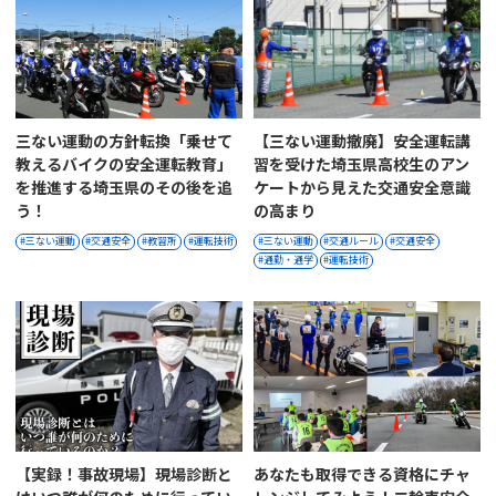
三ない運動の方針転換「乗せて
【三ない運動撤廃】安全運転講
教えるバイクの安全運転教育」
習を受けた埼玉県高校生のアン
を推進する埼玉県のその後を追
ケートから見えた交通安全意識
う！
の高まり
三ない運動
交通安全
教習所
運転技術
三ない運動
交通ルール
交通安全
通勤・通学
運転技術
【実録！事故現場】現場診断と
あなたも取得できる資格にチャ