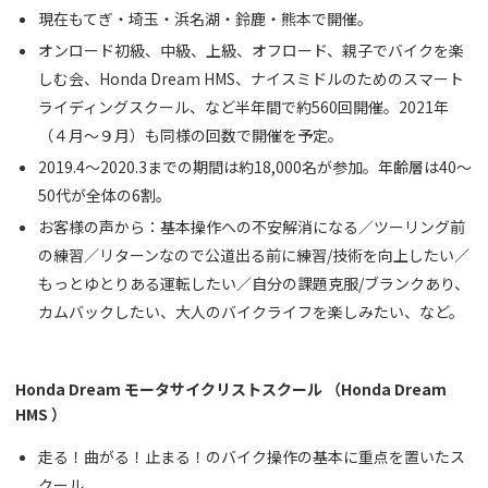
現在もてぎ・埼玉・浜名湖・鈴鹿・熊本で開催。
オンロード初級、中級、上級、オフロード、親子でバイクを楽
しむ会、Honda Dream HMS、ナイスミドルのためのスマート
ライディングスクール、など半年間で約560回開催。2021年
（４月～９月）も同様の回数で開催を予定。
2019.4～2020.3までの期間は約18,000名が参加。年齢層は40～
50代が全体の6割。
お客様の声から：基本操作への不安解消になる／ツーリング前
の練習／リターンなので公道出る前に練習/技術を向上したい／
もっとゆとりある運転したい／自分の課題克服/ブランクあり、
カムバックしたい、大人のバイクライフを楽しみたい、など。
Honda Dream モータサイクリストスクール （Honda Dream
HMS ）
走る！曲がる！止まる！のバイク操作の基本に重点を置いたス
クール