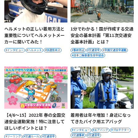
ヘルメットの正しい着用方法と
1分でわかる！国が作成する交通
重要性についてヘルメットメー
安全の基本計画「第11次交通安
カーに聞いてみた！
全基本計画」とは？
インタビュー
ヘルメット
快適性向上
事故防止
交通安全
全国交通安全運動
日本二輪車普及安全協会
【4/6〜15】2022年 春の全国交
着用者は年々増加！身近になっ
通安全運動実施！特に注意して
てきたバイク用エアバッグ
ほしいポイントとは？
インタビュー
エアバッグ
プロテクター
交通事故
交通安全
ツーリング
交通ルール
交通安全