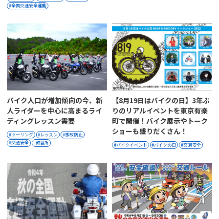
全国交通安全運動
バイク人口が増加傾向の今、新
【8月19日はバイクの日】3年ぶ
人ライダーを中心に高まるライ
りのリアルイベントを東京有楽
ディングレッスン需要
町で開催！バイク展示やトーク
ショーも盛りだくさん！
ツーリング
レッスン
事故防止
交通安全
教習所
バイクイベント
バイクの日
交通安全