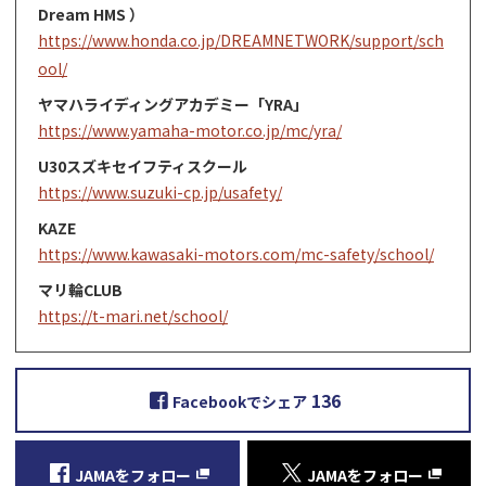
Dream HMS ）
https://www.honda.co.jp/DREAMNETWORK/support/sch
ool/
ヤマハライディングアカデミー「YRA」
https://www.yamaha-motor.co.jp/mc/yra/
U30スズキセイフティスクール
https://www.suzuki-cp.jp/usafety/
KAZE
https://www.kawasaki-motors.com/mc-safety/school/
マリ輪CLUB
https://t-mari.net/school/
136
Facebookでシェア
JAMAをフォロー
JAMAをフォロー