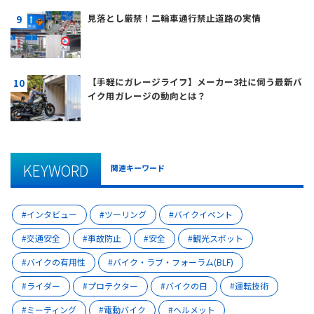
見落とし厳禁！二輪車通行禁止道路の実情
【手軽にガレージライフ】メーカー3社に伺う最新バ
イク用ガレージの動向とは？
KEYWORD
関連キーワード
インタビュー
ツーリング
バイクイベント
交通安全
事故防止
安全
観光スポット
バイクの有用性
バイク・ラブ・フォーラム(BLF)
ライダー
プロテクター
バイクの日
運転技術
ミーティング
電動バイク
ヘルメット