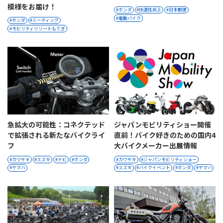
模様をお届け！
ホンダ
快適性向上
日本郵便
電動バイク
ホンダ
ミーティング
モビリティリゾートもてぎ
急拡大の可能性：コネクテッド
ジャパンモビリティショー開催
で拡張される新たなバイクライ
直前！バイク好きのための国内4
フ
大バイクメーカー出展情報
カワサキ
スズキ
ナビ
ホンダ
カワサキ
ジャパンモビリティショー
ヤマハ
スズキ
バイクイベント
ホンダ
ヤマハ