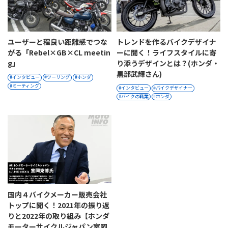
ユーザーと程良い距離感でつな
トレンドを作るバイクデザイナ
がる「Rebel×GB×CL meetin
ーに聞く！ライフスタイルに寄
g」
り添うデザインとは？(ホンダ・
黒部武輝さん)
インタビュー
ツーリング
ホンダ
ミーティング
インタビュー
バイクデザイナー
バイクの職業
ホンダ
国内４バイクメーカー販売会社
トップに聞く！2021年の振り返
りと2022年の取り組み【ホンダ
モーターサイクルジャパン室岡