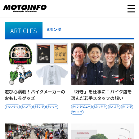
ARTICLES
#ホンダ
遊び心満載！バイクメーカーの
「好き」を仕事に！バイク店を
おもしろグッズ
選んだ若手スタッフの想い
カワサキ
スズキ
ホンダ
ヤマハ
インタビュー
カワサキ
スズキ
ホンダ
ヤマハ