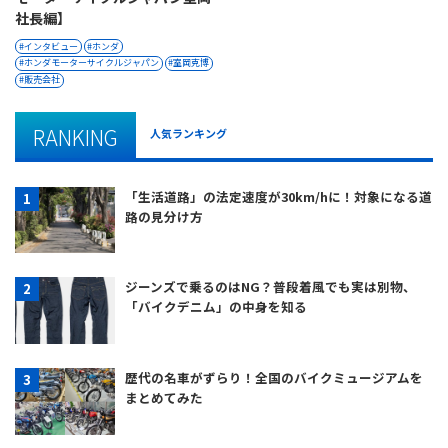
社長編】
インタビュー
ホンダ
ホンダモーターサイクルジャパン
室岡克博
販売会社
RANKING
人気ランキング
「生活道路」の法定速度が30km/hに！対象になる道
路の見分け方
ジーンズで乗るのはNG？普段着風でも実は別物、
「バイクデニム」の中身を知る
歴代の名車がずらり！全国のバイクミュージアムを
まとめてみた