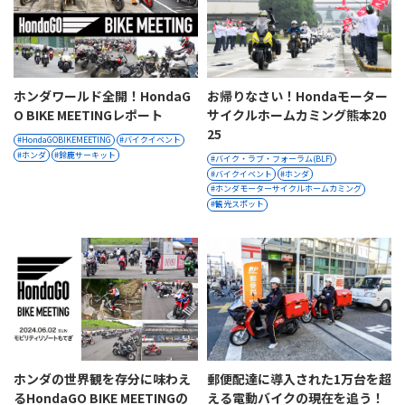
ホンダワールド全開！HondaG
お帰りなさい！Hondaモーター
O BIKE MEETINGレポート
サイクルホームカミング熊本20
25
HondaGOBIKEMEETING
バイクイベント
ホンダ
鈴鹿サーキット
バイク・ラブ・フォーラム(BLF)
バイクイベント
ホンダ
ホンダモーターサイクルホームカミング
観光スポット
ホンダの世界観を存分に味わえ
郵便配達に導入された1万台を超
るHondaGO BIKE MEETINGの
える電動バイクの現在を追う！