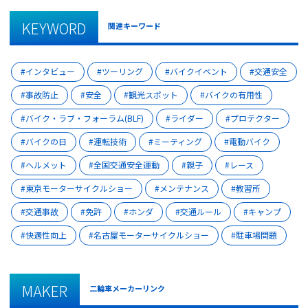
KEYWORD
関連キーワード
インタビュー
ツーリング
バイクイベント
交通安全
事故防止
安全
観光スポット
バイクの有用性
バイク・ラブ・フォーラム(BLF)
ライダー
プロテクター
バイクの日
運転技術
ミーティング
電動バイク
ヘルメット
全国交通安全運動
親子
レース
東京モーターサイクルショー
メンテナンス
教習所
交通事故
免許
ホンダ
交通ルール
キャンプ
快適性向上
名古屋モーターサイクルショー
駐車場問題
MAKER
二輪車メーカーリンク