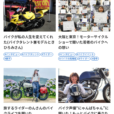
バイクが私の人生を変えてくれ
大阪と東京！モーターサイクル
た(バイクタレント兼モデルとき
ショーで聞いた若者のバイクへ
ひろみさん)
の想い
インタビュー
バイクタレント
ライダー
インタビュー
バイクイベント
親子
バイクの有用性
ライダー
安全
旅するライダーのんさんのバイ
バイク声優“にゃんばちゃん”に
クライフを聞いた
聞いた！もっとバイクに乗りた