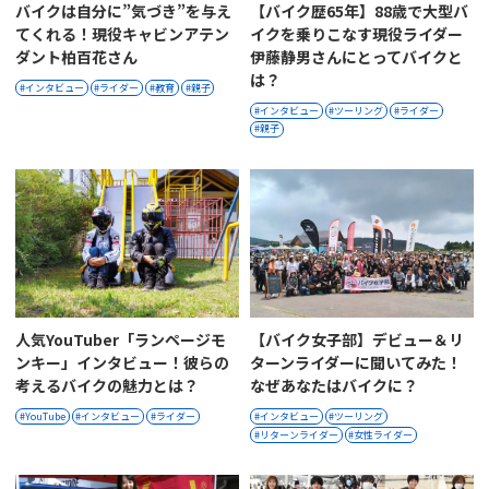
バイクは自分に”気づき”を与え
【バイク歴65年】88歳で大型バ
てくれる！現役キャビンアテン
イクを乗りこなす現役ライダー
ダント柏百花さん
伊藤静男さんにとってバイクと
は？
インタビュー
ライダー
教育
親子
インタビュー
ツーリング
ライダー
親子
人気YouTuber「ランページモ
【バイク女子部】デビュー＆リ
ンキー」インタビュー！彼らの
ターンライダーに聞いてみた！
考えるバイクの魅力とは？
なぜあなたはバイクに？
YouTube
インタビュー
ライダー
インタビュー
ツーリング
リターンライダー
女性ライダー