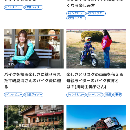
くなる楽しみ方
インタビュー
女性ライダー
インタビュー
プロテクター
女性ライダー
バイクを操る楽しさに魅せられ
楽しさとリスクの両面を伝える
た平嶋夏海さんのバイク愛に迫
母親ライダーのバイク教育と
る︎
は？(川崎由美子さん)
インタビュー
女性ライダー
インタビュー
ツーリング
教育
親子