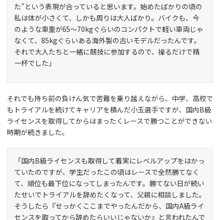
た”という表現が合っていると思います。始めたばかりの頃の
私は体が小さくて、しかも周りは大人ばかり。バイクも、今
のような車重が65〜70kgぐらいのコンパクトで軽い車両じゃ
なくて、85kgぐらいある海外製の古いモデルだったんです。
それで大人たちと一緒に競技に参加するので、操るだけで精
一杯でした」
それでも持ち前の負けん気で苦難を乗り越えながら、中学、高校で
もトライアルを続けてキャリアを積んだ小玉選手ですが、国内B級
ライセンスを取得してからはまったくレースで勝つことができない
時期が続きました。
「国内B級ライセンスも取得して着実にレベルアップをはかっ
ていたのですが、学生だったこの頃はレースで全然勝てなく
て、順位も最下位になってしまったんです。勝てない日が続い
たせいでトライアルを辞めたくなって、父親に相談しました。
そうしたら『せっかくここまでやったんだから、国内A級ライ
センスを取ってから辞めたらいいじゃないか』と言われたんで