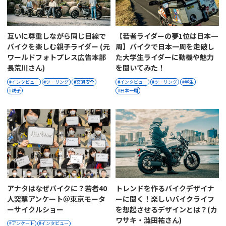
互いに尊重しながら同じ目線で
【若者ライダーの夢1位は日本一
バイクを楽しむ親子ライダー (元
周】バイクで日本一周を走破し
ワールドフォトプレス広告本部
た大学生ライダーに動機や魅力
長荒川さん)
を聞いてみた！
インタビュー
ツーリング
交通安全
インタビュー
ツーリング
学生
親子
日本一周
アナタはなぜバイクに？若者40
トレンドを作るバイクデザイナ
人突撃アンケート＠東京モータ
ーに聞く！楽しいバイクライフ
ーサイクルショー
を想起させるデザインとは？(カ
ワサキ・澁田祐さん)
アンケート
インタビュー