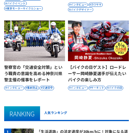
バイクイベント
インタビュー
カワサキ
東京モーターサイクルショー
バイクデザイナー
警察官の「交通安全対策」とい
【バイクの日ゲスト】ロードレ
う職責の意識を高める神奈川県
ーサー岡崎静夏選手が伝えたい
警主催の催事をレポート
バイクの楽しみ方
インタビュー
事故防止
交通安全
インタビュー
サーキット
バイクの日
RANKING
人気ランキング
「生活道路」の法定速度が30km/hに！対象になる道