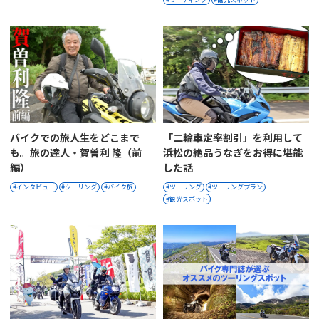
バイクでの旅人生をどこまで
「二輪車定率割引」を利用して
も。旅の達人・賀曽利 隆（前
浜松の絶品うなぎをお得に堪能
編）
した話
インタビュー
ツーリング
バイク旅
ツーリング
ツーリングプラン
観光スポット