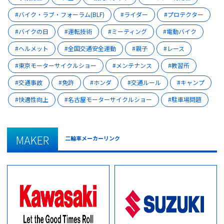
バイク・ラブ・フォーラム(BLF)
ライダー
プロテクター
バイクの日
運転技術
ミーティング
電動バイク
ヘルメット
全国交通安全運動
親子
レース
東京モーターサイクルショー
メンテナンス
教習所
交通事故
免許
ホンダ
交通ルール
キャンプ
快適性向上
名古屋モーターサイクルショー
駐車場問題
MAKER
二輪車メーカーリンク