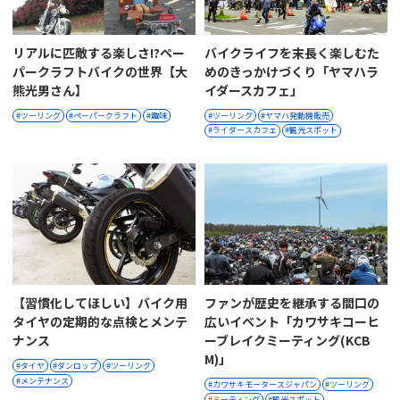
リアルに匹敵する楽しさ!?ペー
バイクライフを末長く楽しむた
パークラフトバイクの世界【大
めのきっかけづくり「ヤマハラ
熊光男さん】
イダースカフェ」
ツーリング
ペーパークラフト
趣味
ツーリング
ヤマハ発動機販売
ライダースカフェ
観光スポット
【習慣化してほしい】バイク用
ファンが歴史を継承する間口の
タイヤの定期的な点検とメンテ
広いイベント「カワサキコーヒ
ナンス
ーブレイクミーティング(KCB
M)」
タイヤ
ダンロップ
ツーリング
メンテナンス
カワサキモータースジャパン
ツーリング
ミーティング
観光スポット