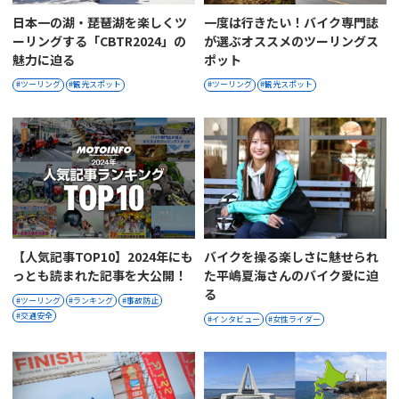
日本一の湖・琵琶湖を楽しくツ
一度は行きたい！バイク専門誌
ーリングする「CBTR2024」の
が選ぶオススメのツーリングス
魅力に迫る
ポット
ツーリング
観光スポット
ツーリング
観光スポット
【人気記事TOP10】2024年にも
バイクを操る楽しさに魅せられ
っとも読まれた記事を大公開！
た平嶋夏海さんのバイク愛に迫
る︎
ツーリング
ランキング
事故防止
交通安全
インタビュー
女性ライダー