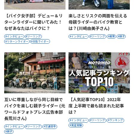
【バイク女子部】デビュー＆リ
楽しさとリスクの両面を伝える
ターンライダーに聞いてみた！
母親ライダーのバイク教育と
なぜあなたはバイクに？
は？(川崎由美子さん)
インタビュー
ツーリング
インタビュー
ツーリング
教育
親子
リターンライダー
女性ライダー
互いに尊重しながら同じ目線で
【人気記事TOP10】2022年
バイクを楽しむ親子ライダー (元
度 上半期で最も読まれた記事
ワールドフォトプレス広告本部
は？
長荒川さん)
インタビュー
ツーリング
ランキング
実証実験
インタビュー
ツーリング
交通安全
親子