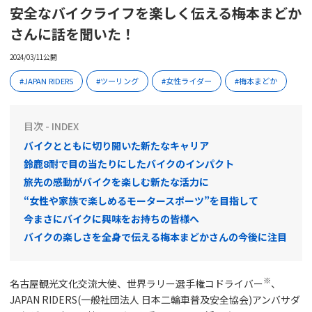
安全なバイクライフを楽しく伝える梅本まどか
さんに話を聞いた！
2024/03/11公開
JAPAN RIDERS
ツーリング
女性ライダー
梅本まどか
目次 - INDEX
バイクとともに切り開いた新たなキャリア
鈴鹿8耐で目の当たりにしたバイクのインパクト
旅先の感動がバイクを楽しむ新たな活力に
“女性や家族で楽しめるモータースポーツ”を目指して
今まさにバイクに興味をお持ちの皆様へ
バイクの楽しさを全身で伝える梅本まどかさんの今後に注目
※
名古屋観光文化交流大使、世界ラリー選手権コドライバー
、
JAPAN RIDERS(一般社団法人 日本二輪車普及安全協会)アンバサダ