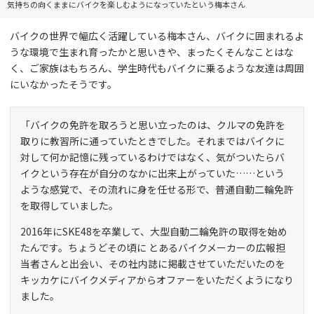
気持ちの向くままにバイクを楽しむようになっていたという梅本さん
バイクの世界で幅広く活躍している梅本さん、バイクに囲まれるよ
うな環境で生まれ育ったかと思いきや、まったくそんなことはな
く、ご家族はもちろん、学生時代もバイクに乗るような友達は周囲
にいなかったそうです。
「バイクの免許を取ろうと思い立ったのは、クルマの免許を
取りに教習所に通っていたときでした。それまではバイクに
対して何か記憶に残っているわけではなく、気がついたらバ
イクという存在が自分のなかに出来上がっていた……という
ような感覚で、その流れに身を任せる形で、普通自動二輪免許
を取得していました。
2016年にSKE48を卒業して、大型自動二輪免許の取得を始め
たんです。ちょうどその頃に とあるバイクメーカーの広報担
当者さんと出会い、その社内誌に掲載させていただいたのを
キッカケにバイクメディアからオファーをいただくようになり
ました。