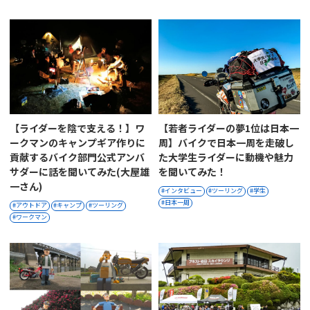
【ライダーを陰で支える！】ワ
【若者ライダーの夢1位は日本一
ークマンのキャンプギア作りに
周】バイクで日本一周を走破し
貢献するバイク部門公式アンバ
た大学生ライダーに動機や魅力
サダーに話を聞いてみた(大屋雄
を聞いてみた！
一さん)
インタビュー
ツーリング
学生
日本一周
アウトドア
キャンプ
ツーリング
ワークマン