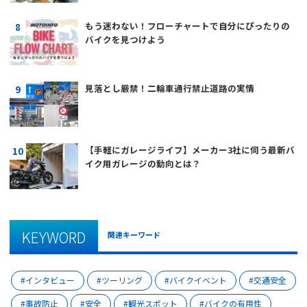
もう迷わない！フローチャートで自分にぴったりの
バイクを見つけよう
見落とし厳禁！二輪車通行禁止道路の実情
【手軽にガレージライフ】メーカー3社に伺う最新バ
イク用ガレージの動向とは？
KEYWORD
関連キーワード
インタビュー
ツーリング
バイクイベント
交通安全
事故防止
安全
観光スポット
バイクの有用性