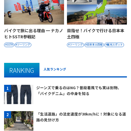
バイクで旅に出る理由 ━ ナカノ
目指せ！バイクで行ける日本本
ヒトSSTR参戦記
土四極
SSTR
ツーリング
ツーリング
日本本土四極
観光スポット
RANKING
人気ランキング
ジーンズで乗るのはNG？普段着風でも実は別物、
「バイクデニム」の中身を知る
「生活道路」の法定速度が30km/hに！対象になる道
路の見分け方