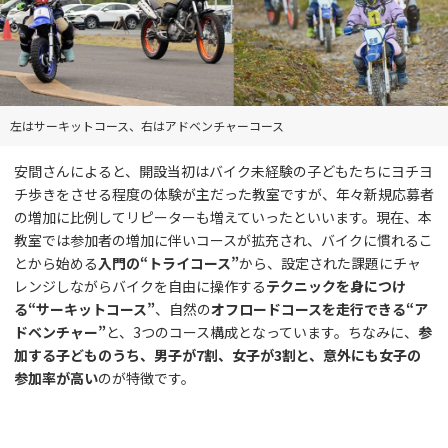
左はサーキットコース、右はアドベンチャーコース
安間さんによると、開設当初はバイク未経験の子どもたちにヨチヨ
チ歩きをさせる程度の体験が主だった教室ですが、年々新規応募者
の増加に比例してリピーターも増えていったといいます。現在、本
教室では参加者の増加に伴いコースが拡充され、バイクに慣れるこ
とから始める
入門の“トライコース”
から、設定された課題にチャ
レンジしながらバイクを自由に操作する
テクニックを身につけ
る“サーキットコース”
、自然の
オフロードコースを走行できる“ア
ドベンチャー”
と、3つのコース構成となっています。ちなみに、
参
加する子どものうち、男子が7割、女子が3割と、意外にも女子の
参加率が高い
のが特徴です。