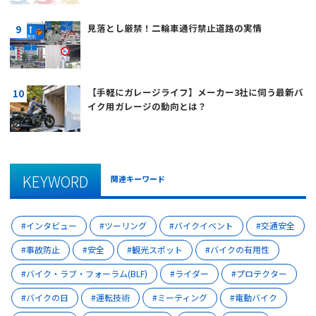
見落とし厳禁！二輪車通行禁止道路の実情
【手軽にガレージライフ】メーカー3社に伺う最新バ
イク用ガレージの動向とは？
KEYWORD
関連キーワード
インタビュー
ツーリング
バイクイベント
交通安全
事故防止
安全
観光スポット
バイクの有用性
バイク・ラブ・フォーラム(BLF)
ライダー
プロテクター
バイクの日
運転技術
ミーティング
電動バイク