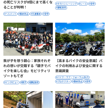
の死亡リスクが8倍にまで高くな
タカハシレーシング
レース
安全
ることが判明！
運転技術
ヘルメット
事故防止
交通事故
安全
我が子を想う親心：家族それぞ
【高まるバイクの安全意識】バ
れの想いが交錯する「親子でバ
イクの利用および安全に関する
イクを楽しむ会」モビリティリ
意識調査
ゾートもてぎ
バイク・ラブ・フォーラム(BLF)
プロテクター
事故防止
安全
インタビュー
親子
運転技術