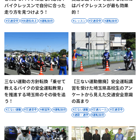
バイクレッスンで自分に合った
はバイクレッスンが最も効果
走り方を見つけよう！
的！
交通安全
快適性向上
運転技術
レッスン
交通安全
運転技術
三ない運動の方針転換「乗せて
【三ない運動撤廃】安全運転講
教えるバイクの安全運転教育」
習を受けた埼玉県高校生のアン
を推進する埼玉県のその後を追
ケートから見えた交通安全意識
う！
の高まり
三ない運動
交通安全
教習所
運転技術
三ない運動
交通ルール
交通安全
通勤・通学
運転技術