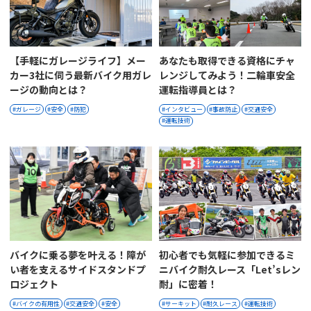
【手軽にガレージライフ】メー
あなたも取得できる資格にチャ
カー3社に伺う最新バイク用ガレ
レンジしてみよう！二輪車安全
ージの動向とは？
運転指導員とは？
ガレージ
安全
防犯
インタビュー
事故防止
交通安全
運転技術
バイクに乗る夢を叶える！​​障が
初心者でも気軽に参加できるミ
い者を支えるサイドスタンドプ
ニバイク耐久レース「Let’sレン
ロジェクト
耐」に密着！
バイクの有用性
交通安全
安全
サーキット
耐久レース
運転技術