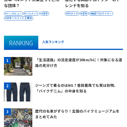
な団体？
レンドを知る
インタビュー
ヘルメット
安全
RSタイチ
安全
胸部プロテクター
日本ヘルメット工業会
RANKING
人気ランキング
「生活道路」の法定速度が30km/hに！対象になる道
路の見分け方
ジーンズで乗るのはNG？普段着風でも実は別物、
「バイクデニム」の中身を知る
歴代の名車がずらり！全国のバイクミュージアムを
まとめてみた