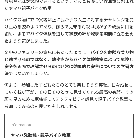
母親や兄妹が笑顔で見守るという、なんとも優しい雰囲気に包まれ
たヤマハ親子バイク教室。
バイクの前に立つ父親は正に我が子の人生に対するチャレンジを受
け止める姿のようであり、傍らで見守る母親は我が子の成長に目を
細め、まるで
バイク体験を通して家族の絆が深まる瞬間に立ち会え
た
ような気がしました。
文中のファミリーの意見にもあったように、
バイクを危険な乗り物
と遠ざけるのではなく、幼少期からバイク体験教室によって危険と
安全を両面で理解させるのは非常に効果的な安全についての学習方
法
ではないでしょうか。
何より、参加した子どもたちのとても楽しそうな笑顔。日々成長し
ていく我が子が、その日そのときに見せてくれる最高の笑顔。その
顔を見るために家族揃ってアクティビティ感覚で親子バイク教室に
参加してみるのも良いかもしれません。
ヤマハ発動機 - 親子バイク教室