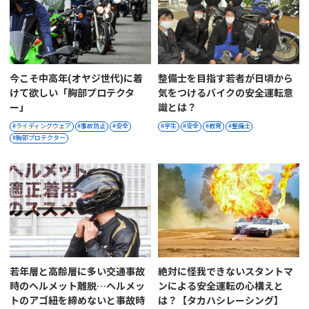
今こそ中高年(オヤジ世代)に着
整備士を目指す若者が日頃から
けて欲しい「胸部プロテクタ
気をつけるバイクの安全運転意
ー」
識とは？
ライディングウェア
事故防止
安全
学生
安全
教育
整備士
胸部プロテクター
若年層と高齢層に多い交通事故
絶対に怪我できないスタントマ
時のヘルメット離脱…ヘルメッ
ンによる安全運転の心構えと
トのアゴ紐を締めないと事故時
は？【タカハシレーシング】