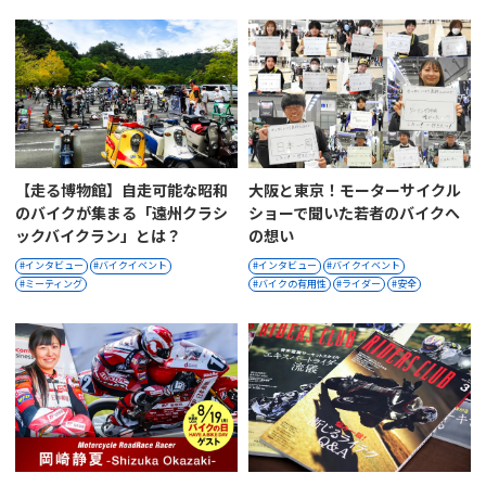
【走る博物館】自走可能な昭和
大阪と東京！モーターサイクル
のバイクが集まる「遠州クラシ
ショーで聞いた若者のバイクへ
ックバイクラン」とは？
の想い
インタビュー
バイクイベント
インタビュー
バイクイベント
ミーティング
バイクの有用性
ライダー
安全