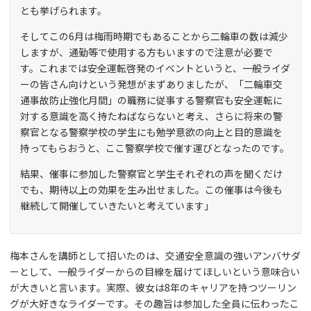
とも挙げられます。
そしてこの6月は梅雨時期でもあることから二輪車の数は減少
しますが、通勤等で使用する方もいますので注意が必要で
す。これまでは安全運転啓発のイベントというと、一般ライダ
ーの皆さん向けという発想がまずありましたが、「二輪車交
通事故防止強化月間」の職務に従事する警察官も安全運転に
対する意識を高く持たねばならないと考え、さらに将来の警
察官となる警察学校の学生にも勉学意欲の向上と目的意識を
持ってもらおうと、ここ警察学校で催す運びとなったのです。
結果、催事に参加した警察官と学生それぞれの声を聞くだけ
でも、期待以上の効果を生み出せました。この催事は今後も
継続して開催していきたいと考えています」
梅本さんを講師として招いたのは、交通安全意識の強いアンバサダ
ーとして、一般ライダーからの目線を届けてほしいという意味合い
が大きいと言います。実際、彼女は8年のキャリアを持つツーリン
グが大好きなライダーです。その趣旨は参加した全員に伝わったこ