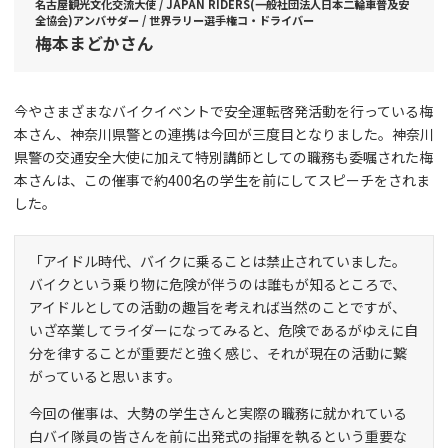
名古屋観光文化交流大使 / JAPAN RIDERS(一般社団法人日本二輪車普及安
全協会)アンバサダー / 世界ラリー選手権コ・ドライバー
梅本まどかさん
今やさまざまなバイクイベントで安全運転啓発活動を行っている梅
本さん、神奈川県警との連携は今回が三度目となりました。神奈川
県警の交通安全大使に加えて特別講師としての職務も委嘱された梅
本さんは、この催事で約400名の学生を前にしてスピーチをされま
した。
「アイドル時代、バイクに乗ることは禁止されていました。
バイクという乗り物に危険が伴うのは誰もが知るところで、
アイドルとしての活動の趣旨を考えれば当然のことですが、
いざ卒業してライダーになってみると、危険であるがゆえに自
分を律することが重要だと強く感じ、それが現在の活動に繋
がっていると思います。
今回の催事は、大勢の学生さんと実際の職務に就かれている
白バイ隊員の皆さんを前に出発式の指揮を執るという重要な