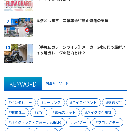
見落とし厳禁！二輪車通行禁止道路の実情
【手軽にガレージライフ】メーカー3社に伺う最新バ
イク用ガレージの動向とは？
KEYWORD
関連キーワード
インタビュー
ツーリング
バイクイベント
交通安全
事故防止
安全
観光スポット
バイクの有用性
バイク・ラブ・フォーラム(BLF)
ライダー
プロテクター