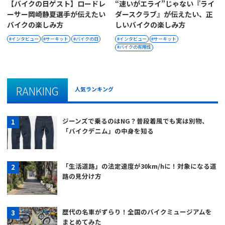
【バイクの日ゲスト】ロードレ
“速いがエライ”じゃない『ライ
ーサー岡崎静夏選手が伝えたい
ダースクラブ』が伝えたい、正
バイクの楽しみ方
しいバイクの楽しみ方
インタビュー
サーキット
バイクの日
インタビュー
サーキット
バイクの有用性
RANKING
人気ランキング
ジーンズで乗るのはNG？普段着風でも実は別物、
「バイクデニム」の中身を知る
「生活道路」の法定速度が30km/hに！対象になる道
路の見分け方
歴代の名車がずらり！全国のバイクミュージアムを
まとめてみた