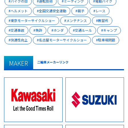
バイクの日
運転技術
ミーティング
電動バイク
ヘルメット
全国交通安全運動
親子
レース
東京モーターサイクルショー
メンテナンス
教習所
交通事故
免許
ホンダ
交通ルール
キャンプ
快適性向上
名古屋モーターサイクルショー
駐車場問題
MAKER
二輪車メーカーリンク