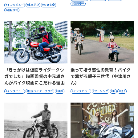
交通安全
インタビュー
事故防止
交通安全
運転技術
「きっかけは仮面ライダークウ
乗って培う感性の教育！バイク
ガでした」映画監督の中元雄さ
で繋がる親子三世代（中津川さ
んがバイク映画にこだわる理由
ん）
インタビュー
仮面ライダークウガ
映画
インタビュー
ツーリング
娘
親子