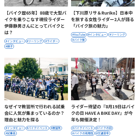
【バイク歴65年】88歳で大型バ
【下川原リサ＆Ruriko】日本中
イクを乗りこなす現役ライダー
を旅する女性ライダー2人が語る
伊藤静男さんにとってバイクと
「バイク旅の魅力」
は？
YouTube
インタビュー
ツーリング
バイク旅
インタビュー
ツーリング
ライダー
親子
なぜイマ教習所で行われる試乗
ライダー待望の『8月19日はバイ
会に人気が集まっているのか？
クの日 HAVE A BIKE DAY』が今
理由と魅力を探る
年も開催決定！
インタビュー
バイクイベント
教習所
バイクイベント
バイクの日
試乗会
バイクの有用性
交通安全