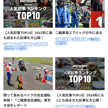
【人気記事TOP10】2023年に最
二輪車用エアバッグの今に迫る
も読まれた記事を大公開！
インタビュー
プロテクター
事故防止
交通安全
ツーリング
ミーティング
ランキング
事故防止
交通安全
競って高めるバイクの安全運転
【人気記事TOP10】2024年にも
技能！「二輪車安全運転」東京
っとも読まれた記事を大公開！
大会をレポート
ツーリング
ランキング
事故防止