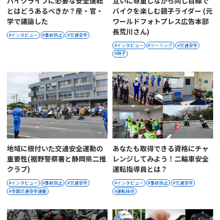
バイクライフに必要な安全運転
互いに尊重しながら同じ目線で
とはどうあるべきか？産・官・
バイクを楽しむ親子ライダー (元
学で議論した
ワールドフォトプレス広告本部
長荒川さん)
インタビュー
事故防止
交通安全
インタビュー
ツーリング
交通安全
親子
地域に根付いた交通安全運動の
あなたも取得できる資格にチャ
重要性(裾野警察署と静岡県二推
レンジしてみよう！二輪車安全
クラブ)
運転指導員とは？
インタビュー
事故防止
交通安全
インタビュー
事故防止
交通安全
全国交通安全運動
運転技術