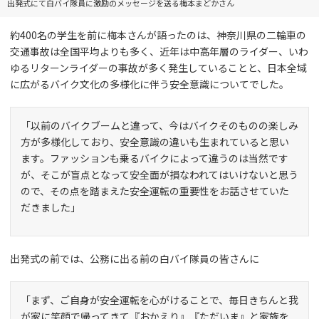
出発式にて白バイ隊員に激励のメッセージを送る梅本まどかさん
約400名の学生を前に梅本さんが語ったのは、神奈川県の二輪車の
交通事故は全国平均よりも多く、近年は中高年層のライダー、いわ
ゆるリターンライダーの事故が多く発生していることと、日本全域
に広がるバイク文化の多様化に伴う安全意識についてでした。
「以前のバイクブームと違って、今はバイクそのものの楽しみ
方が多様化しており、安全意識の違いも生まれていると思い
ます。ファッションも乗るバイクによって違うのは当然です
が、そこが盲点となって安全面が損なわれてはいけないと思う
ので、その点を踏まえた安全運転の重要性をお話させていた
だきました」
出発式の前では、公務に出る前の白バイ隊員の皆さんに
「まず、ご自身が安全運転を心がけることで、毎日きちんと我
が家に笑顔で帰ってきて『おかえり』『ただいま』と家族を