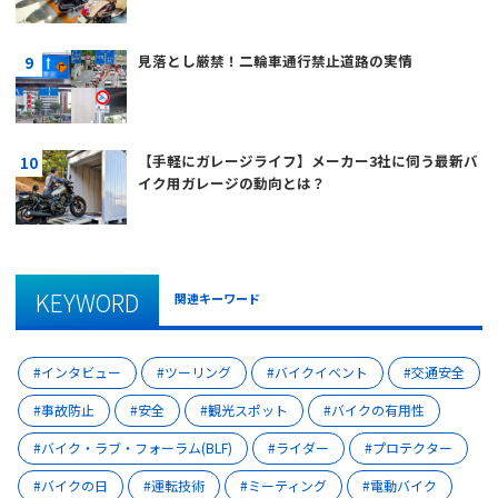
見落とし厳禁！二輪車通行禁止道路の実情
【手軽にガレージライフ】メーカー3社に伺う最新バ
イク用ガレージの動向とは？
KEYWORD
関連キーワード
インタビュー
ツーリング
バイクイベント
交通安全
事故防止
安全
観光スポット
バイクの有用性
バイク・ラブ・フォーラム(BLF)
ライダー
プロテクター
バイクの日
運転技術
ミーティング
電動バイク