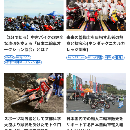
【2分で知る】中古バイクの健全
未来の整備士を目指す若者の熱
な流通を支える「日本二輪車オ
意と探究心(ホンダテクニカルカ
ークション協会」とは？
レッジ関東)
JABA
中古バイク
インタビュー
ホンダ学園
学生
整備士
日本二輪車オークション協会
スポーツ功労者として文部科学
日本国内での輸入二輪車販売を
大臣より顕彰を受けたモトクロ
サポートする日本自動車輸入組