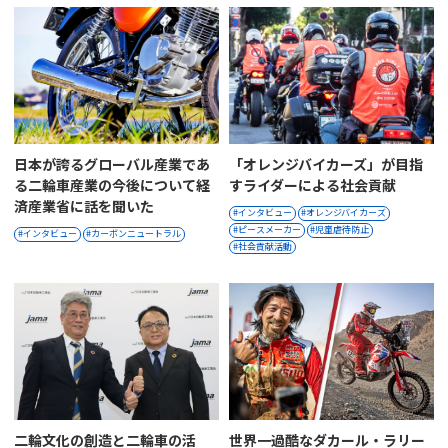
日本が誇るグローバル産業であ
「オレンジバイカーズ」が目指
る二輪車産業の今後について経
すライダーによる社会貢献
済産業省に話を聞いた
インタビュー
オレンジバイカーズ
ピースメーカー
児童虐待防止
インタビュー
カーボンニュートラル
社会貢献活動
二輪文化の創造と二輪車の活
世界一過酷なダカール・ラリー