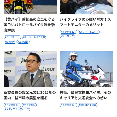
【黄バイ】首都高の安全を守る
バイクライフの心強い味方！ス
黄色いパトロールバイク隊を徹
マートモニターのメリット
底解説
インタビュー
スマートモニター
ツーリング
インタビュー
パトロールバイク隊
交通安全
高速道路
新委員長の設楽元文と2025年の
神奈川県警女性白バイ隊、その
国内二輪市場の展望を語る
キャリアと交通安全への想い
インタビュー
バイクの日
インタビュー
女性白バイ隊員
メディアミーティング