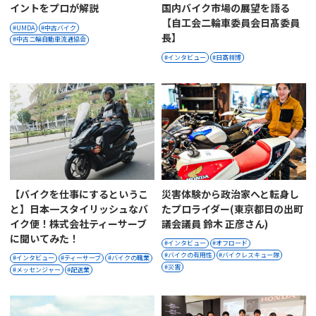
イントをプロが解説
国内バイク市場の展望を語る
【自工会二輪車委員会日髙委員
UMDA
中古バイク
長】
中古二輪自動車流通協会
インタビュー
日髙祥博
【バイクを仕事にするというこ
災害体験から政治家へと転身し
と】日本一スタイリッシュなバ
たプロライダー(東京都日の出町
イク便！株式会社ティーサーブ
議会議員 鈴木 正彦さん)
に聞いてみた！
インタビュー
オフロード
バイクの有用性
バイクレスキュー隊
インタビュー
ティーサーブ
バイクの職業
災害
メッセンジャー
配送業