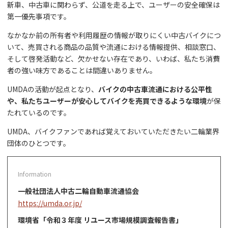
新車、中古車に関わらず、公道を走る上で、ユーザーの安全確保は
第一優先事項です。
なかなか前の所有者や利用履歴の情報が取りにくい中古バイクにつ
いて、売買される商品の品質や流通における情報提供、相談窓口、
そして啓発活動など、欠かせない存在であり、いわば、私たち消費
者の強い味方であることは間違いありません。
UMDAの活動が起点となり、
バイクの中古車流通における公平性
や、私たちユーザーが安心してバイクを売買できるような環境
が保
たれているのです。
UMDA、バイクファンであれば覚えておいていただきたい二輪業界
団体のひとつです。
一般社団法人中古二輪自動車流通協会
https://umda.or.jp/
環境省「令和３年度 リユース市場規模調査報告書」