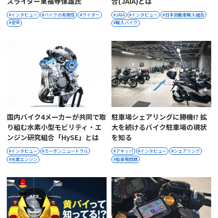
スライダー東福寺保雄氏
合(JAIA)とは
インタビュー
バイクの有用性
ライダー
JAIA
インタビュー
日本自動車輸入組合
安全
輸入バイク
国内バイク4メーカーが共同で取
駐車場シェアリングに勝機!? 拡
り組む水素小型モビリティ・エ
大を続けるバイク駐車場の現状
ンジン研究組合「HySE」とは
を知る
インタビュー
カーボンニュートラル
アキッパ
インタビュー
シェアリング
水素エンジン
駐車場問題