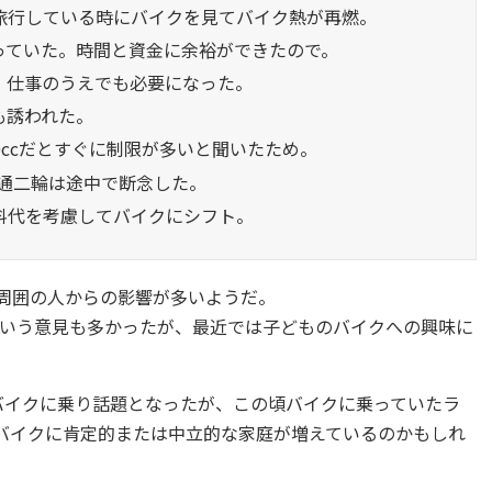
で旅行している時にバイクを見てバイク熱が再燃。
思っていた。時間と資金に余裕ができたので。
力。仕事のうえでも必要になった。
も誘われた。
50ccだとすぐに制限が多いと聞いたため。
。普通二輪は途中で断念した。
燃料代を考慮してバイクにシフト。
な周囲の人からの影響が多いようだ。
いう意見も多かったが、最近では子どものバイクへの興味に
がバイクに乗り話題となったが、この頃バイクに乗っていたラ
、バイクに肯定的または中立的な家庭が増えているのかもしれ