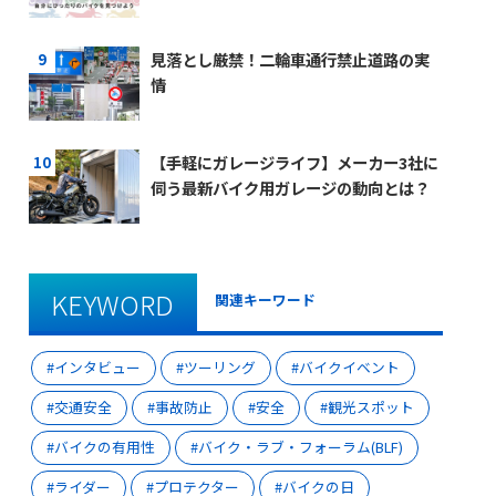
見落とし厳禁！二輪車通行禁止道路の実
情
【手軽にガレージライフ】メーカー3社に
伺う最新バイク用ガレージの動向とは？
KEYWORD
関連キーワード
インタビュー
ツーリング
バイクイベント
交通安全
事故防止
安全
観光スポット
バイクの有用性
バイク・ラブ・フォーラム(BLF)
ライダー
プロテクター
バイクの日