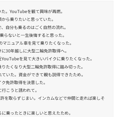
た。YouTubeを観て興味が再燃。
の頃から乗りたいと思っていた。
ので、自分も乗るのはごく自然の流れ。
し、乗らないと一生後悔すると思った。
ccのマニュアル車を見て乗りたくなった。
けに30年越しに大型二輪免許取得へ。
近YouTubeを見て大きいバイクに乗りたくなった。
と乗りたくなり大型二輪免許取得に踏み切った。
憧れていた。資金ができて親も説得できたため。
バイク免許取得を決意した。
グに行こうと誘われて。
免許を取らずじまい。インカムなどで仲間と走れば楽しそ
後ろに乗ったときに楽しいと思えたため。