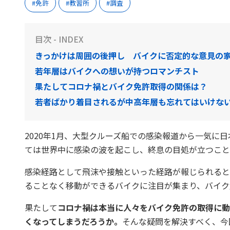
免許
教習所
調査
目次 - INDEX
きっかけは周囲の後押し バイクに否定的な意見の家
若年層はバイクへの想いが持つロマンチスト
果たしてコロナ禍とバイク免許取得の関係は？
若者ばかり着目されるが中高年層も忘れてはいけな
2020年1月、大型クルーズ船での感染報道から一気に
ては世界中に感染の波を起こし、終息の目処が立つこと
感染経路として飛沫や接触といった経路が報じられると
ることなく移動ができるバイクに注目が集まり、バイク
果たして
コロナ禍は本当に人々をバイク免許の取得に動
くなってしまうだろうか。
そんな疑問を解決すべく、今