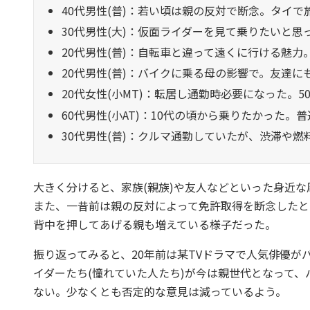
40代男性(普)：若い頃は親の反対で断念。タイ
30代男性(大)：仮面ライダーを見て乗りたいと
20代男性(普)：自転車と違って遠くに行ける魅
20代男性(普)：バイクに乗る母の影響で。友達に
20代女性(小MT)：転居し通勤時必要になった。
60代男性(小AT)：10代の頃から乗りたかった
30代男性(普)：クルマ通勤していたが、渋滞や
大きく分けると、家族(親族)や友人などといった身近
また、一昔前は親の反対によって免許取得を断念したと
背中を押してあげる親も増えている様子だった。
振り返ってみると、20年前は某TVドラマで人気俳優
イダーたち(憧れていた人たち)が今は親世代となって
ない。少なくとも否定的な意見は減っているよう。