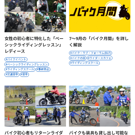
女性の初心者に特化した「ベー
7〜9月の「バイク月間」を詳し
シックライディングレッスン」
く解説
レディース
バイク・ラブ・フォーラム(BLF)
バイクの日
ライダースカフェ
バイクイベント
ライディングスクール
ベーシックライディングレッスン
ライディングスクール
事故防止
交通安全
安全
バイク初心者もリターンライダ
バイクも装具も貸し出し可能な