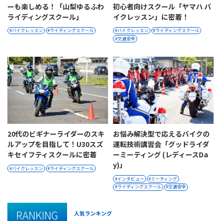
ーも楽しめる！「山梨ゆるふわ
初心者向けスクール「ヤマハ バ
ライディングスクール」
イクレッスン」に密着！
バイクレッスン
ライディングスクール
バイクレッスン
ライディングスクール
交通安全
20代のビギナーライダーのスキ
お悩み解決型で応えるバイクの
ルアップを目指して！U30スズ
運転技術講習会「グッドライダ
キセイフティスクールに密着
ーミーティング (レディースDa
y)」
バイクレッスン
ライディングスクール
インタビュー
ミーティング
ライディングスクール
交通安全
RANKING
人気ランキング