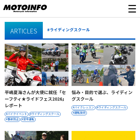
ARTICLES
#ライディングスクール
平嶋夏海さんが大使に就任「セ
悩み・目的で選ぶ、ライディン
ーフティ★ライドフェス2026」
グスクール
レポート
バイクレッスン
ライディングスクール
運転技術
バイクイベント
ライディングスクール
事故防止
安全運転