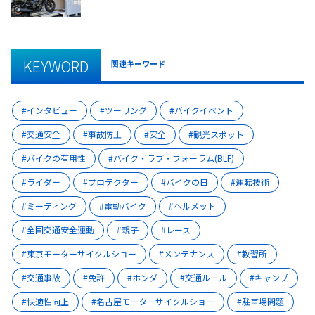
KEYWORD
関連キーワード
インタビュー
ツーリング
バイクイベント
交通安全
事故防止
安全
観光スポット
バイクの有用性
バイク・ラブ・フォーラム(BLF)
ライダー
プロテクター
バイクの日
運転技術
ミーティング
電動バイク
ヘルメット
全国交通安全運動
親子
レース
東京モーターサイクルショー
メンテナンス
教習所
交通事故
免許
ホンダ
交通ルール
キャンプ
快適性向上
名古屋モーターサイクルショー
駐車場問題