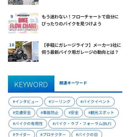
もう迷わない！フローチャートで自分に
ぴったりのバイクを見つけよう
【手軽にガレージライフ】メーカー3社に
伺う最新バイク用ガレージの動向とは？
KEYWORD
関連キーワード
インタビュー
ツーリング
バイクイベント
交通安全
事故防止
安全
観光スポット
バイクの有用性
バイク・ラブ・フォーラム(BLF)
ライダー
プロテクター
バイクの日