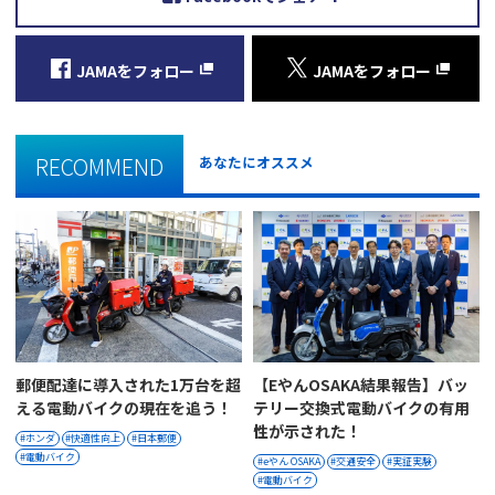
JAMAをフォロー
JAMAをフォロー
RECOMMEND
あなたにオススメ
郵便配達に導入された1万台を超
【eやんOSAKA結果報告】バッ
える電動バイクの現在を追う！
テリー交換式電動バイクの有用
性が示された！
ホンダ
快適性向上
日本郵便
電動バイク
eやん OSAKA
交通安全
実証実験
電動バイク