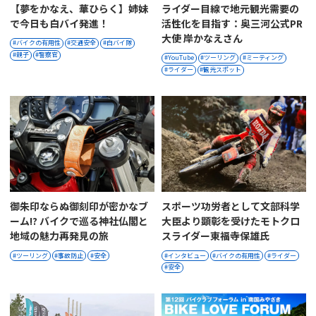
【夢をかなえ、華ひらく】姉妹
ライダー目線で地元観光需要の
で今日も白バイ発進！
活性化を目指す：奥三河公式PR
大使 岸かなえさん
バイクの有用性
交通安全
白バイ隊
親子
警察官
YouTube
ツーリング
ミーティング
ライダー
観光スポット
御朱印ならぬ御刻印が密かなブ
スポーツ功労者として文部科学
ーム!? バイクで巡る神社仏閣と
大臣より顕彰を受けたモトクロ
地域の魅力再発見の旅
スライダー東福寺保雄氏
ツーリング
事故防止
安全
インタビュー
バイクの有用性
ライダー
安全