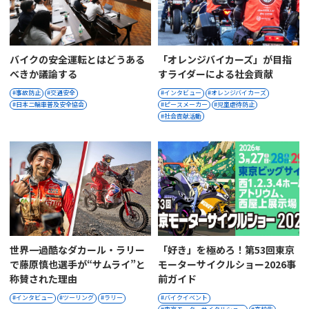
バイクの安全運転とはどうある
「オレンジバイカーズ」が目指
べきか議論する
すライダーによる社会貢献
事故防止
交通安全
インタビュー
オレンジバイカーズ
日本二輪車普及安全協会
ピースメーカー
児童虐待防止
社会貢献活動
世界一過酷なダカール・ラリー
「好き」を極めろ！第53回東京
で藤原慎也選手が“サムライ”と
モーターサイクルショー2026事
称賛された理由
前ガイド
インタビュー
ツーリング
ラリー
バイクイベント