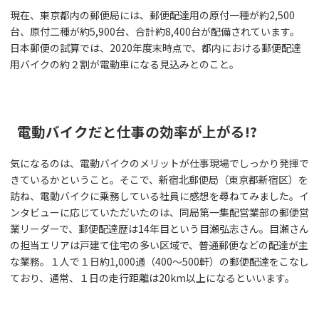
現在、東京都内の郵便局には、郵便配達用の原付一種が約2,500
台、原付二種が約5,900台、合計約8,400台が配備されています。
日本郵便の試算では、2020年度末時点で、都内における郵便配達
用バイクの約２割が電動車になる見込みとのこと。
電動バイクだと仕事の効率が上がる!?
気になるのは、電動バイクのメリットが仕事現場でしっかり発揮で
きているかということ。そこで、新宿北郵便局（東京都新宿区）を
訪ね、電動バイクに乗務している社員に感想を尋ねてみました。イ
ンタビューに応じていただいたのは、同局第一集配営業部の郵便営
業リーダーで、郵便配達歴は14年目という目瀬弘志さん。目瀬さん
の担当エリアは戸建て住宅の多い区域で、普通郵便などの配達が主
な業務。１人で１日約1,000通（400～500軒）の郵便配達をこなし
ており、通常、１日の走行距離は20km以上になるといいます。