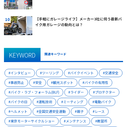
【手軽にガレージライフ】メーカー3社に伺う最新バ
イク用ガレージの動向とは？
KEYWORD
関連キーワード
インタビュー
ツーリング
バイクイベント
交通安全
事故防止
安全
観光スポット
バイクの有用性
バイク・ラブ・フォーラム(BLF)
ライダー
プロテクター
バイクの日
運転技術
ミーティング
電動バイク
ヘルメット
全国交通安全運動
親子
レース
東京モーターサイクルショー
メンテナンス
教習所