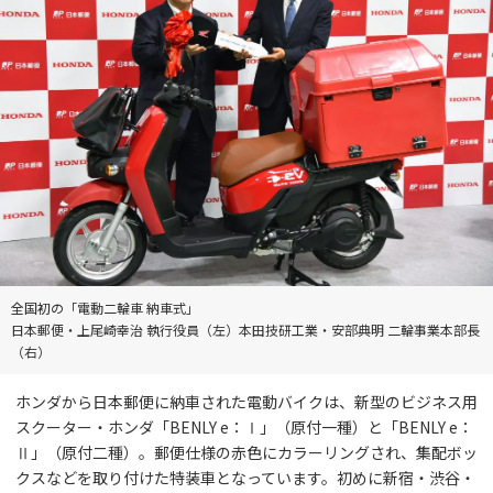
全国初の「電動二輪車 納車式」
日本郵便・上尾崎幸治 執行役員（左）本田技研工業・安部典明 二輪事業本部長
（右）
ホンダから日本郵便に納車された電動バイクは、新型のビジネス用
スクーター・ホンダ「BENLY e：Ⅰ」（原付一種）と「BENLY e：
Ⅱ」（原付二種）。郵便仕様の赤色にカラーリングされ、集配ボッ
クスなどを取り付けた特装車となっています。初めに新宿・渋谷・