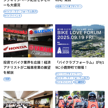
ーも大盛況
日本バイクオブザイヤー
バイク・ラブ・フォーラム(BLF)
バイクイベント
投資でバイク業界を応援！経済
「バイクラブフォーラム」が9/1
アナリストが二輪車産業の展望
9に小鹿野町で開催！
を解説
ツーリングキャンペーン
バイク・ラブ・フォーラム(BLF)
投資
バイクイベント
小鹿野町