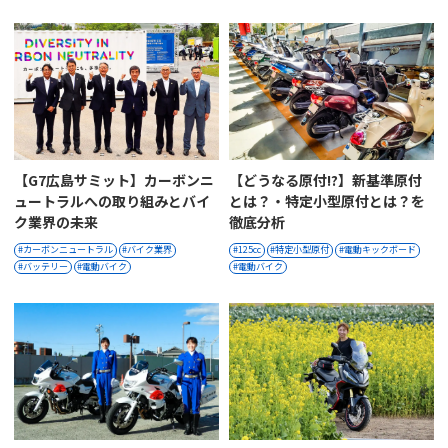
【G7広島サミット】カーボンニ
【どうなる原付!?】新基準原付
ュートラルへの取り組みとバイ
とは？・特定小型原付とは？を
ク業界の未来
徹底分析
カーボンニュートラル
バイク業界
125cc
特定小型原付
電動キックボード
バッテリー
電動バイク
電動バイク