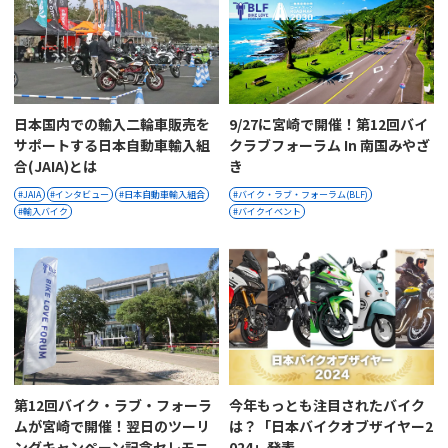
日本国内での輸入二輪車販売を
9/27に宮崎で開催！第12回バイ
サポートする日本自動車輸入組
クラブフォーラム In 南国みやざ
合(JAIA)とは
き
JAIA
インタビュー
日本自動車輸入組合
バイク・ラブ・フォーラム(BLF)
輸入バイク
バイクイベント
第12回バイク・ラブ・フォーラ
今年もっとも注目されたバイク
ムが宮崎で開催！翌日のツーリ
は？「日本バイクオブザイヤー2
ングキャンペーン記念セレモニ
024」発表