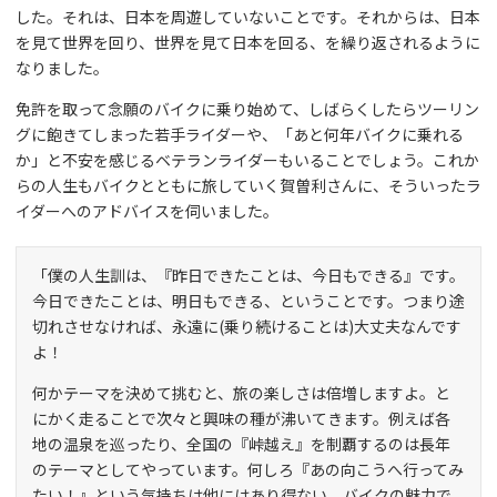
した。それは、日本を周遊していないことです。それからは、日本
を見て世界を回り、世界を見て日本を回る、を繰り返されるように
なりました。
免許を取って念願のバイクに乗り始めて、しばらくしたらツーリン
グに飽きてしまった若手ライダーや、「あと何年バイクに乗れる
か」と不安を感じるベテランライダーもいることでしょう。これか
らの人生もバイクとともに旅していく賀曽利さんに、そういったラ
イダーへのアドバイスを伺いました。
「僕の人生訓は、『昨日できたことは、今日もできる』です。
今日できたことは、明日もできる、ということです。つまり途
切れさせなければ、永遠に(乗り続けることは)大丈夫なんです
よ！
何かテーマを決めて挑むと、旅の楽しさは倍増しますよ。と
にかく走ることで次々と興味の種が沸いてきます。例えば各
地の温泉を巡ったり、全国の『峠越え』を制覇するのは長年
のテーマとしてやっています。何しろ『あの向こうへ行ってみ
たい！』という気持ちは他にはあり得ない、バイクの魅力で