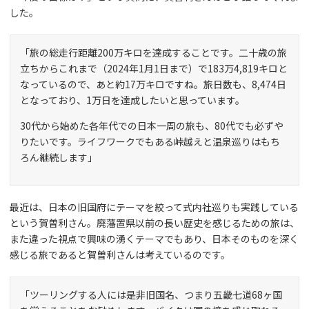
した。
「旅の総走行距離200万キロを達成することです。二十歳の旅
立ちからこれまで（2024年1月1日まで）で183万4,819キロと
なっているので、あと約17万キロですね。旅日数も、8,474日
となっており、1万日を達成したいと思っています。
30代から始めた各年代での日本一周の旅も、80代でも必ずや
りたいです。ライフワークでもある峠越えと温泉巡りはもち
ろん継続します」
最近は、日本の旧国府にテーマを絞って式内社巡りも実践している
という賀曽利さん。廃藩置県以前の長い歴史を感じるための旅は、
また違った視点で興味の湧くテーマでもあり、日本そのものを深く
感じる旅であると賀曽利さんは考えているのです。
「ツーリングする人には是非旧国名、つまり五畿七道68ヶ国