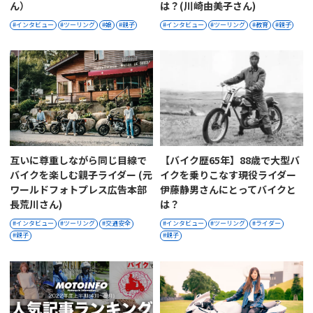
ん）
は？(川崎由美子さん)
インタビュー
ツーリング
娘
親子
インタビュー
ツーリング
教育
親子
互いに尊重しながら同じ目線で
【バイク歴65年】88歳で大型バ
バイクを楽しむ親子ライダー (元
イクを乗りこなす現役ライダー
ワールドフォトプレス広告本部
伊藤静男さんにとってバイクと
長荒川さん)
は？
インタビュー
ツーリング
交通安全
インタビュー
ツーリング
ライダー
親子
親子