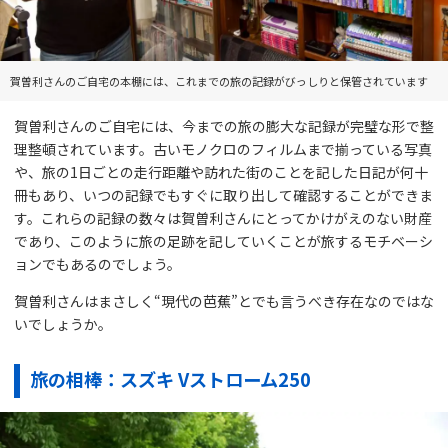
賀曽利さんのご自宅の本棚には、これまでの旅の記録がびっしりと保管されています
賀曽利さんのご自宅には、今までの旅の膨大な記録が完璧な形で整
理整頓されています。古いモノクロのフィルムまで揃っている写真
や、旅の1日ごとの走行距離や訪れた街のことを記した日記が何十
冊もあり、いつの記録でもすぐに取り出して確認することができま
す。これらの記録の数々は賀曽利さんにとってかけがえのない財産
であり、このように旅の足跡を記していくことが旅するモチベーシ
ョンでもあるのでしょう。
賀曽利さんはまさしく“現代の芭蕉”とでも言うべき存在なのではな
いでしょうか。
旅の相棒：スズキ Vストローム250