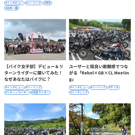
インタビュー
ツーリング
学生
日本一周
【バイク女子部】デビュー＆リ
ユーザーと程良い距離感でつな
ターンライダーに聞いてみた！
がる「Rebel×GB×CL Meetin
なぜあなたはバイクに？
G」
インタビュー
ツーリング
インタビュー
ツーリング
ホンダ
リターンライダー
女性ライダー
ミーティング