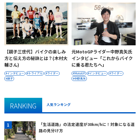
【親子三世代】バイクの楽しみ
元MotoGPライダー中野真矢氏
方と伝え方の秘訣とは？(木村大
インタビュー「これからバイク
輔さん)
に乗る君たちへ」
インタビュー
トライアル
ライダー
MotoGP
インタビュー
ライダー
親子
中野真矢
RANKING
人気ランキング
「生活道路」の法定速度が30km/hに！対象になる道
路の見分け方