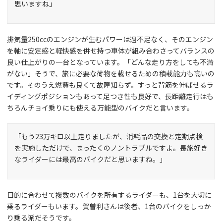
思いますね」
排気量250ccのエンジンが生むパワーは過不足なく、そのエンジン
を軸に安定感と軽快感を併せ持つ車体が組み合わさってバランスの
良い仕上がりの一台となっています。「どんな走り方をしても不満
がない」そうで、旅に必要な荷物を載せるための積載能力も高いの
です。そのうえ燃費も良くて故障知らず。すっと背筋を伸ばせるラ
イディングポジションもあって足つき性も良好で、長距離走行はも
ちろんチョイ乗りにも使える万能型のバイクだと言います。
「もう23万キロ以上走りましたが、消耗品の交換と定期点検
を実施しただけで、まったくのノントラブルですよ。長旅好き
なライダーには最高のバイクだと思いますね。」
目的に合わせて複数のバイクを所有するライダーも、1台を大切に
乗るライダーもいます。賀曽利さんは後者、1台のバイクをしっか
り乗る派だそうです。