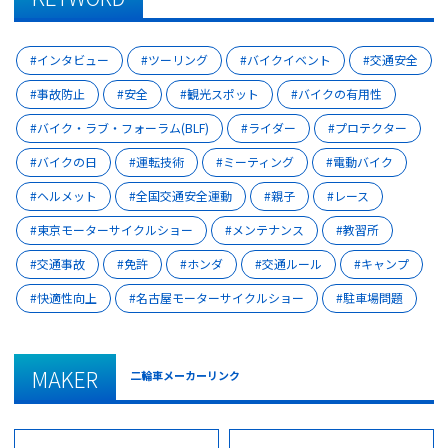
インタビュー
ツーリング
バイクイベント
交通安全
事故防止
安全
観光スポット
バイクの有用性
バイク・ラブ・フォーラム(BLF)
ライダー
プロテクター
バイクの日
運転技術
ミーティング
電動バイク
ヘルメット
全国交通安全運動
親子
レース
東京モーターサイクルショー
メンテナンス
教習所
交通事故
免許
ホンダ
交通ルール
キャンプ
快適性向上
名古屋モーターサイクルショー
駐車場問題
MAKER
二輪車メーカーリンク