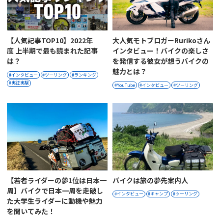
【人気記事TOP10】2022年
大人気モトブロガーRurikoさん
度 上半期で最も読まれた記事
インタビュー！バイクの楽しさ
は？
を発信する彼女が想うバイクの
魅力とは？
インタビュー
ツーリング
ランキング
実証実験
YouTube
インタビュー
ツーリング
【若者ライダーの夢1位は日本一
バイクは旅の夢先案内人
周】バイクで日本一周を走破し
インタビュー
キャンプ
ツーリング
た大学生ライダーに動機や魅力
を聞いてみた！