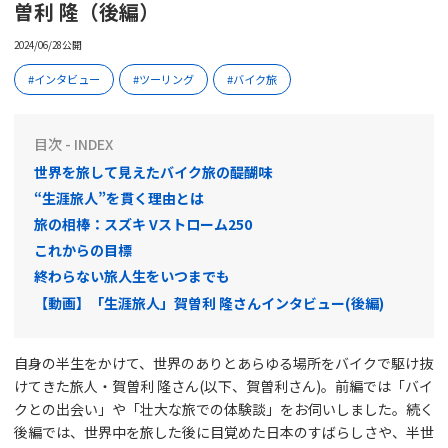
曽利 隆（後編）
2024/06/28公開
インタビュー
ツーリング
バイク旅
目次 - INDEX
世界を旅して見えたバイク旅の醍醐味
“生涯旅人”を貫く理由とは
旅の相棒：スズキ Vストローム250
これからの目標
終わらない旅人生をいつまでも
【動画】「生涯旅人」賀曽利 隆さんインタビュー(後編)
自身の半生をかけて、世界のありとあらゆる場所をバイクで駆け抜
けてきた旅人・賀曽利 隆さん(以下、賀曽利さん)。前編では「バイ
クとの出会い」や「壮大な旅での体験談」をお伺いしました。続く
後編では、世界中を旅した後に目覚めた日本のすばらしさや、半世