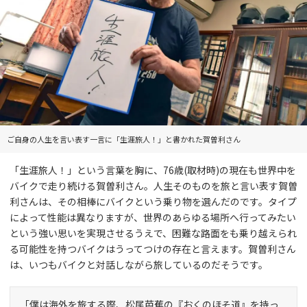
ご自身の人生を言い表す一言に「生涯旅人！」と書かれた賀曽利さん
「生涯旅人！」という言葉を胸に、76歳(取材時)の現在も世界中を
バイクで走り続ける賀曽利さん。人生そのものを旅と言い表す賀曽
利さんは、その相棒にバイクという乗り物を選んだのです。タイプ
によって性能は異なりますが、世界のあらゆる場所へ行ってみたい
という強い思いを実現させるうえで、困難な路面をも乗り越えられ
る可能性を持つバイクはうってつけの存在と言えます。賀曽利さん
は、いつもバイクと対話しながら旅しているのだそうです。
「僕は海外を旅する際、松尾芭蕉の『おくのほそ道』を持っ