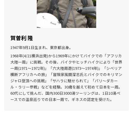
賀曽利 隆
1947年9月1日生まれ、東京都出身。
1968年(4/21横浜出発)から1969年にかけてバイクでの「アフリカ
大陸一周」に挑戦。その後、バイクやヒッチハイクにより「世界
一周(1971〜1972年)」「六大陸周遊(1973〜1974年)」「シベリア
横断アフリカへの旅」「冒険家風間深志氏とバイクでのキリマン
ジャロ登頂への挑戦」「サハラに魅せられて」「パリ〜ダカー
ル・ラリー参戦」などを経験。30歳を越えて初めて日本を一周。
60代にして挑んだ、国内300日3000湯ツーリングは、1日10湯ペ
ースでの温泉巡りでの日本一周で、ギネスの認定を受けた。