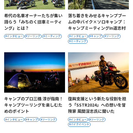
希代の名車オーナーたちが集い
落ち着きをみせるキャンプブー
語らう「みちのく旧車ミーティ
ムの中バイク×ソロキャンプ：
ング」とは？
キャンプミーティングin道志村
インタビュー
ツーリング
ミーティング
インタビュー
キャンプ
ツーリング
ミーティング
キャンプのプロ三橋 淳が指南！
復興支援という新たな役割を担
キャンプツーリングを楽しむた
う「SSTR2024」への想いを冒
めのポイント
険家 風間深志氏に聞いた
インタビュー
キャンプ
ツーリング
インタビュー
ツーリング
バイクイベント