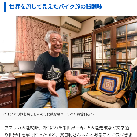
世界を旅して見えたバイク旅の醍醐味
バイクでの旅を楽しむための秘訣を語ってくれた賀曽利さん
アフリカ大陸縦断、2回にわたる世界一周、5大陸走破など文字通
り世界中を駆け回ったあと、賀曽利さんはふとあることに気づきま