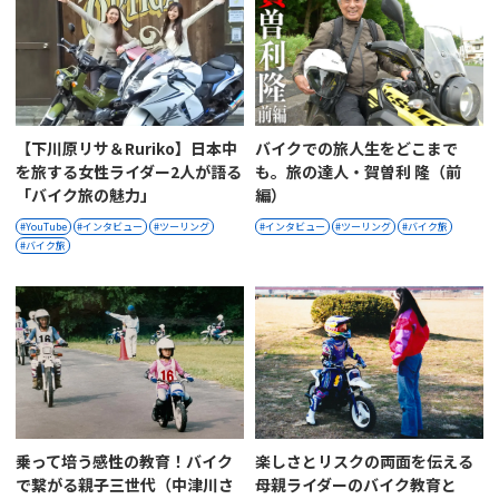
【下川原リサ＆Ruriko】日本中
バイクでの旅人生をどこまで
を旅する女性ライダー2人が語る
も。旅の達人・賀曽利 隆（前
「バイク旅の魅力」
編）
YouTube
インタビュー
ツーリング
インタビュー
ツーリング
バイク旅
バイク旅
乗って培う感性の教育！バイク
楽しさとリスクの両面を伝える
で繋がる親子三世代（中津川さ
母親ライダーのバイク教育と