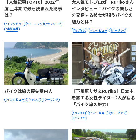
【人気記事TOP10】2022年
大人気モトブロガーRurikoさん
度 上半期で最も読まれた記事
インタビュー！バイクの楽しさ
は？
を発信する彼女が想うバイクの
魅力とは？
インタビュー
ツーリング
ランキング
実証実験
YouTube
インタビュー
ツーリング
バイクは旅の夢先案内人
【下川原リサ＆Ruriko】日本中
を旅する女性ライダー2人が語る
インタビュー
キャンプ
ツーリング
「バイク旅の魅力」
YouTube
インタビュー
ツーリング
バイク旅