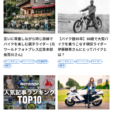
互いに尊重しながら同じ目線で
【バイク歴65年】88歳で大型バ
バイクを楽しむ親子ライダー (元
イクを乗りこなす現役ライダー
ワールドフォトプレス広告本部
伊藤静男さんにとってバイクと
長荒川さん)
は？
インタビュー
ツーリング
交通安全
インタビュー
ツーリング
ライダー
親子
親子