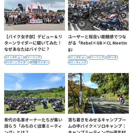
【バイク女子部】デビュー＆リ
ユーザーと程良い距離感でつな
ターンライダーに聞いてみた！
がる「Rebel×GB×CL Meetin
なぜあなたはバイクに？
G」
インタビュー
ツーリング
インタビュー
ツーリング
ホンダ
リターンライダー
女性ライダー
ミーティング
希代の名車オーナーたちが集い
落ち着きをみせるキャンプブー
語らう「みちのく旧車ミーティ
ムの中バイク×ソロキャンプ：
ング」とは？
キャンプミーティングin道志村