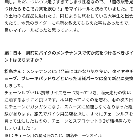
無し。ただ、ついつい走りすぎてしまう性格なので、
「道の駅を見
つけたらそこでお茶を飲む！」をマイルール
と決めていました。そ
の土地の名産品に触れたり、同じように旅をしている大学生と出会
えたり、地元のライダーに名所を教えてもらえた事もあったので、
良いマイルールだったと思っています。
編：日本一周前にバイクのメンテナンスで何か気をつけるべきポイ
ントはありますか？
松島さん：
メンテナンスは出発前にはかなり気を使い、
タイヤやチ
ューブ、ブレーキパッドなどといった消耗パーツは全て新品に交換
しました。
チェーンルブ※1は携帯サイズを一つ持っていき、雨天走行の後は
注油するようにと良いです。私は持っていくのを忘れ、雨の次の日
にチェーンがガタガタになり、スムーズに加速しなくなりまった経
験があります。旅先でバイク用品店を探し、すぐにチェーンルブを
買って注油したものの、チェーンとスプロケット※2が結構痛んで
しまいました…。
※1：チェーン用の潤滑油のこと、別名チェーンオイル