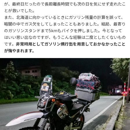
が、最終日だったので長距離長時間でも次の日を気にせず走れたこ
とが救いでした。
また、北海道に向かっているときにガソリン残量の計算を誤って、
暗闇の中でガス欠をしてしまったこともありました。結局、最寄り
のガソリンスタンドまで5kmもバイクを押しました。今となって
はいい思い出なのですが、もうこんな経験は二度としたくないもの
です。
非常時用としてガソリン携行缶を用意しておかなかったこと
が悔やまれます。