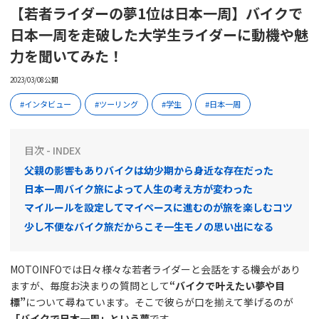
【若者ライダーの夢1位は日本一周】バイクで
日本一周を走破した大学生ライダーに動機や魅
力を聞いてみた！
2023/03/08公開
インタビュー
ツーリング
学生
日本一周
目次 - INDEX
父親の影響もありバイクは幼少期から身近な存在だった
日本一周バイク旅によって人生の考え方が変わった
マイルールを設定してマイペースに進むのが旅を楽しむコツ
少し不便なバイク旅だからこそ一生モノの思い出になる
MOTOINFOでは日々様々な若者ライダーと会話をする機会があり
ますが、毎度お決まりの質問として
“バイクで叶えたい夢や目
標”
について尋ねています。そこで彼らが口を揃えて挙げるのが
「バイクで日本一周」という夢
です。