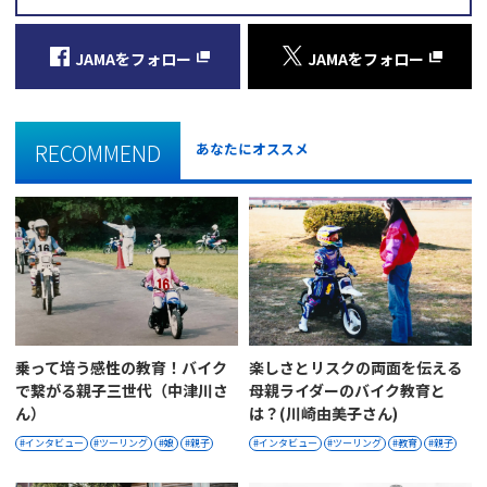
JAMAをフォロー
JAMAをフォロー
RECOMMEND
あなたにオススメ
乗って培う感性の教育！バイク
楽しさとリスクの両面を伝える
で繋がる親子三世代（中津川さ
母親ライダーのバイク教育と
ん）
は？(川崎由美子さん)
インタビュー
ツーリング
娘
親子
インタビュー
ツーリング
教育
親子