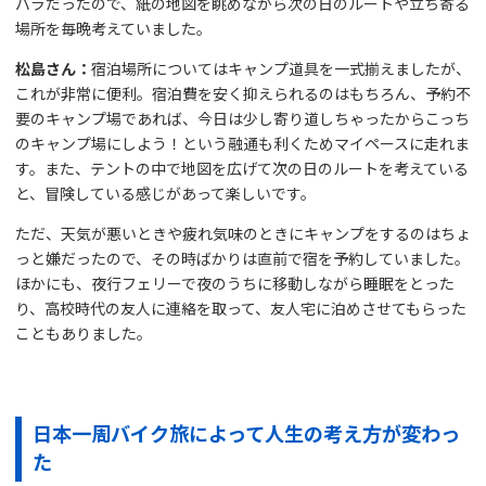
バラだったので、紙の地図を眺めながら次の日のルートや立ち寄る
場所を毎晩考えていました。
松島さん：
宿泊場所についてはキャンプ道具を一式揃えましたが、
これが非常に便利。宿泊費を安く抑えられるのはもちろん、予約不
要のキャンプ場であれば、今日は少し寄り道しちゃったからこっち
のキャンプ場にしよう！という融通も利くためマイペースに走れま
す。また、テントの中で地図を広げて次の日のルートを考えている
と、冒険している感じがあって楽しいです。
ただ、天気が悪いときや疲れ気味のときにキャンプをするのはちょ
っと嫌だったので、その時ばかりは直前で宿を予約していました。
ほかにも、夜行フェリーで夜のうちに移動しながら睡眠をとった
り、高校時代の友人に連絡を取って、友人宅に泊めさせてもらった
こともありました。
日本一周バイク旅によって人生の考え方が変わっ
た