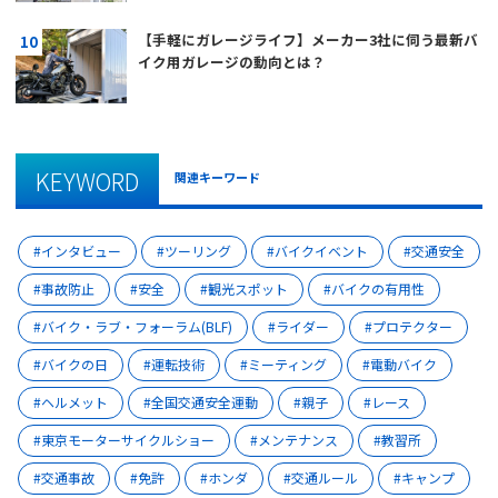
【手軽にガレージライフ】メーカー3社に伺う最新バ
イク用ガレージの動向とは？
KEYWORD
関連キーワード
インタビュー
ツーリング
バイクイベント
交通安全
事故防止
安全
観光スポット
バイクの有用性
バイク・ラブ・フォーラム(BLF)
ライダー
プロテクター
バイクの日
運転技術
ミーティング
電動バイク
ヘルメット
全国交通安全運動
親子
レース
東京モーターサイクルショー
メンテナンス
教習所
交通事故
免許
ホンダ
交通ルール
キャンプ