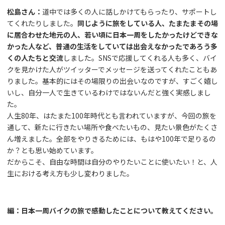
松島さん：
道中では多くの人に話しかけてもらったり、サポートし
てくれたりしました。
同じように旅をしている人、たまたまその場
に居合わせた地元の人、若い頃に日本一周をしたかったけどできな
かった人など、普通の生活をしていては出会えなかったであろう多
くの人たちと交流
しました。SNSで応援してくれる人も多く、バイ
クを見かけた人がツイッターでメッセージを送ってくれたこともあ
りました。基本的にはその場限りの出会いなのですが、すごく嬉し
いし、自分一人で生きているわけではないんだと強く実感しまし
た。
人生80年、はたまた100年時代とも言われていますが、今回の旅を
通して、新たに行きたい場所や食べたいもの、見たい景色がたくさ
ん増えました。全部をやりきるためには、もはや100年で足りるの
か？とも思い始めています。
だからこそ、自由な時間は自分のやりたいことに使いたい！と、人
生における考え方も少し変わりました。
編：日本一周バイクの旅で感動したことについて教えてください。