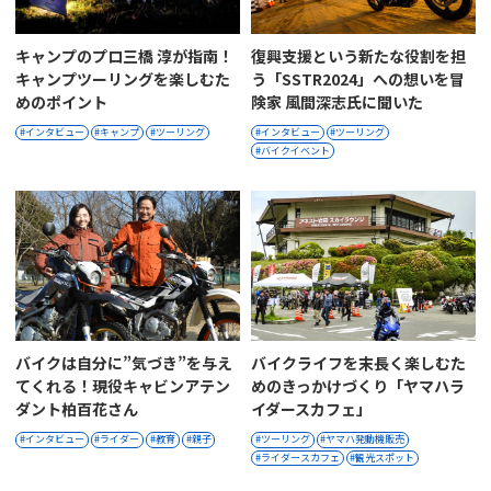
キャンプのプロ三橋 淳が指南！
復興支援という新たな役割を担
キャンプツーリングを楽しむた
う「SSTR2024」への想いを冒
めのポイント
険家 風間深志氏に聞いた
インタビュー
キャンプ
ツーリング
インタビュー
ツーリング
バイクイベント
バイクは自分に”気づき”を与え
バイクライフを末長く楽しむた
てくれる！現役キャビンアテン
めのきっかけづくり「ヤマハラ
ダント柏百花さん
イダースカフェ」
インタビュー
ライダー
教育
親子
ツーリング
ヤマハ発動機販売
ライダースカフェ
観光スポット