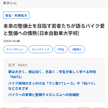
岡 京さん)
安全・利用拡大
未来の整備士を目指す若者たちが語るバイク愛
と整備への情熱(日本自動車大学校)
2024/01/24公開
インタビュー
メンテナンス
学生
整備士
目次 - INDEX
夢は大きく、根は深く、志高く：学生が楽しく学べる学校
「NATS」
バイク興味のきっかけは「マン島TTレース」や「白バイ」
などさまざま
バイクへの愛情と整備やメカニズムへの知識欲