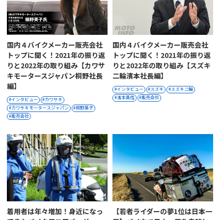
国内４バイクメーカー販売会社
国内４バイクメーカー販売会社
トップに聞く！2021年の振り返
トップに聞く！2021年の振り返
りと2022年の取り組み【カワサ
りと2022年の取り組み【スズキ
キモータースジャパン桐野社長
二輪濱本社長編】
編】
インタビュー
スズキ
スズキ二輪
濱本英信
販売会社
インタビュー
カワサキ
カワサキモータースジャパン
桐野英子
販売会社
着用者は年々増加！身近になっ
【若者ライダーの夢1位は日本一