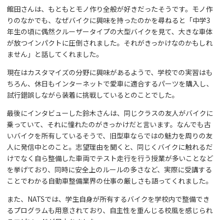
館田さんは、もともとモノ作り全般が好きだったそうです。モノ作
りのなかでも、なぜバイクに興味を持ったのかを尋ねると「中学3
年生の頃に偶然クルーザータイプの大型バイクを見て、大きな車体
が放つインパクトに圧倒されました。それがきっかけなのかもしれ
ません」と話してくれました。
現在はカスタマイズの分野に興味があるようで、学校での実習はも
ちろん、休日もインターネットで愛車に適合するパーツを購入し、
試行錯誤しながら装着に挑戦しているとのことでした。
最後にインタビューした鈴木さんは、同じクラスの友人がバイクに
乗っていて、それに憧れたのがきっかけだと言います。なんでも古
いバイクを所有しているそうで、旧型車ならではの魅力を周りの友
人に発信中とのこと。志望理由を聞くと、同じくバイクに触れるだ
けでなく自ら整備した車両でテスト走行を行う授業が多いことなど
を挙げており、同時に安全上のルールの多さなど、実際に受講する
ことでわかる自動車整備業界の仕事の厳しさも語ってくれました。
また、NATSでは、学生自身が所有するバイクを学校内で整備でき
るプログラムも用意されており、自主性を重んじる校風を感じられ