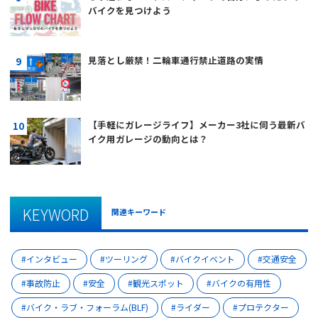
バイクを見つけよう
見落とし厳禁！二輪車通行禁止道路の実情
【手軽にガレージライフ】メーカー3社に伺う最新バ
イク用ガレージの動向とは？
KEYWORD
関連キーワード
インタビュー
ツーリング
バイクイベント
交通安全
事故防止
安全
観光スポット
バイクの有用性
バイク・ラブ・フォーラム(BLF)
ライダー
プロテクター