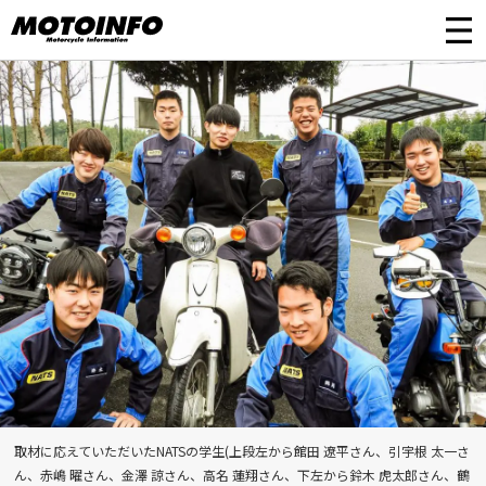
取材に応えていただいたNATSの学生(上段左から館田 遼平さん、引宇根 太一さ
ん、赤嶋 曜さん、金澤 諒さん、高名 蓮翔さん、下左から鈴木 虎太郎さん、鶴