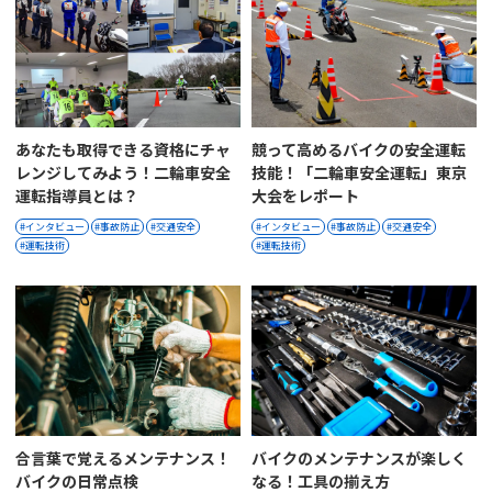
あなたも取得できる資格にチャ
競って高めるバイクの安全運転
レンジしてみよう！二輪車安全
技能！「二輪車安全運転」東京
運転指導員とは？
大会をレポート
インタビュー
事故防止
交通安全
インタビュー
事故防止
交通安全
運転技術
運転技術
合言葉で覚えるメンテナンス！
バイクのメンテナンスが楽しく
バイクの日常点検
なる！工具の揃え方