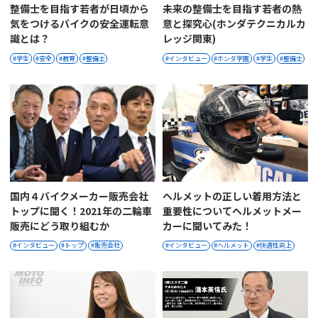
整備士を目指す若者が日頃から
未来の整備士を目指す若者の熱
気をつけるバイクの安全運転意
意と探究心(ホンダテクニカルカ
識とは？
レッジ関東)
学生
安全
教育
整備士
インタビュー
ホンダ学園
学生
整備士
国内４バイクメーカー販売会社
ヘルメットの正しい着用方法と
トップに聞く！2021年の二輪車
重要性についてヘルメットメー
販売にどう取り組むか
カーに聞いてみた！
インタビュー
トップ
販売会社
インタビュー
ヘルメット
快適性向上