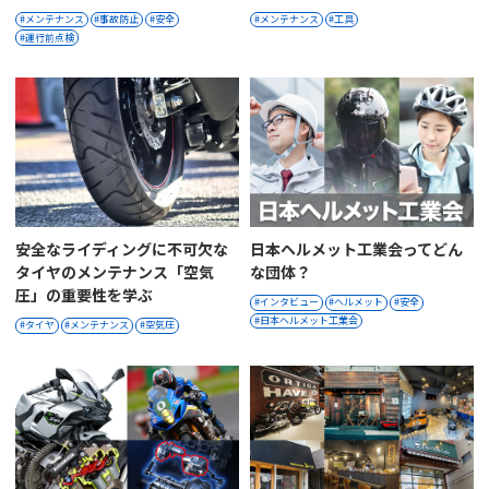
メンテナンス
事故防止
安全
メンテナンス
工具
運行前点検
安全なライディングに不可欠な
日本ヘルメット工業会ってどん
タイヤのメンテナンス「空気
な団体？
圧」の重要性を学ぶ
インタビュー
ヘルメット
安全
日本ヘルメット工業会
タイヤ
メンテナンス
空気圧