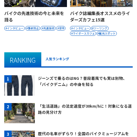
バイクの先進技術の今と未来を
バイク誌編集長オススメのライ
語る
ダーズカフェ15選
インタビュー
事故防止
先進技術
安全
インタビュー
ツーリング
ライダースカフェ
観光スポット
RANKING
人気ランキング
ジーンズで乗るのはNG？普段着風でも実は別物、
「バイクデニム」の中身を知る
「生活道路」の法定速度が30km/hに！対象になる道
路の見分け方
歴代の名車がずらり！全国のバイクミュージアムを