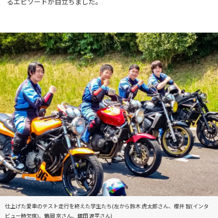
るエピソードが目立ちました。
仕上げた愛車のテスト走行を終えた学生たち(左から鈴木 虎太郎さん、櫻井 智(インタ
ビュー時欠席)、鶴岡 京さん、舘田 遼平さん)