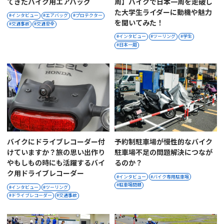
てきたバイク用エアバッグ
周】バイクで日本一周を走破し
た大学生ライダーに動機や魅力
インタビュー
エアバッグ
プロテクター
を聞いてみた！
交通事故
交通安全
インタビュー
ツーリング
学生
日本一周
バイクにドライブレコーダー付
予約制駐車場が慢性的なバイク
けていますか？旅の思い出作り
駐車場不足の問題解決につなが
やもしもの時にも活躍するバイ
るのか？
ク用ドライブレコーダー
インタビュー
バイク専用駐車場
駐車場問題
インタビュー
ツーリング
ドライブレコーダー
交通事故