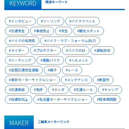
KEYWORD
関連キーワード
インタビュー
ツーリング
バイクイベント
交通安全
事故防止
安全
観光スポット
バイクの有用性
バイク・ラブ・フォーラム(BLF)
ライダー
プロテクター
バイクの日
運転技術
ミーティング
電動バイク
ヘルメット
全国交通安全運動
親子
レース
東京モーターサイクルショー
メンテナンス
教習所
交通事故
免許
ホンダ
交通ルール
キャンプ
快適性向上
名古屋モーターサイクルショー
駐車場問題
MAKER
二輪車メーカーリンク