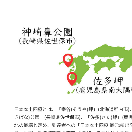
日本本土四極とは、「宗谷(そうや)岬」(北海道稚内市)
きばな)公園」(長崎県佐世保市)、「佐多(さた)岬」(
北の最端と定め、到達者への「日本本土四極 最○端 出