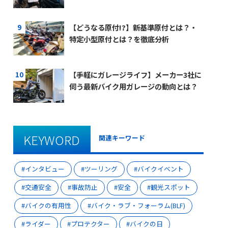
【どうなる原付!?】新基準原付とは？・
特定小型原付とは？を徹底分析
【手軽にガレージライフ】メーカー3社に
伺う最新バイク用ガレージの動向とは？
KEYWORD
関連キーワード
インタビュー
ツーリング
バイクイベント
交通安全
事故防止
安全
観光スポット
バイクの有用性
バイク・ラブ・フォーラム(BLF)
ライダー
プロテクター
バイクの日