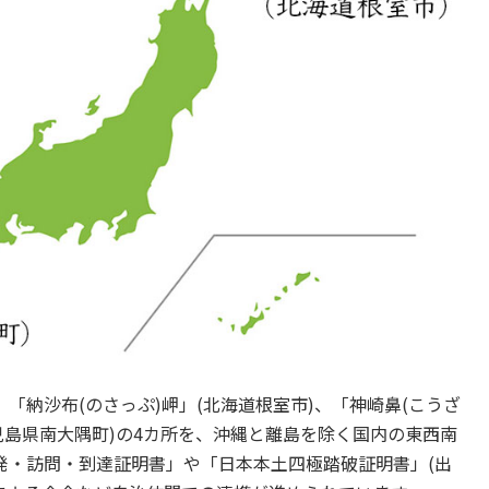
、「納沙布(のさっぷ)岬」(北海道根室市)、「神崎鼻(こうざ
鹿児島県南大隅町)の4カ所を、沖縄と離島を除く国内の東西南
発・訪問・到達証明書」や「日本本土四極踏破証明書」(出