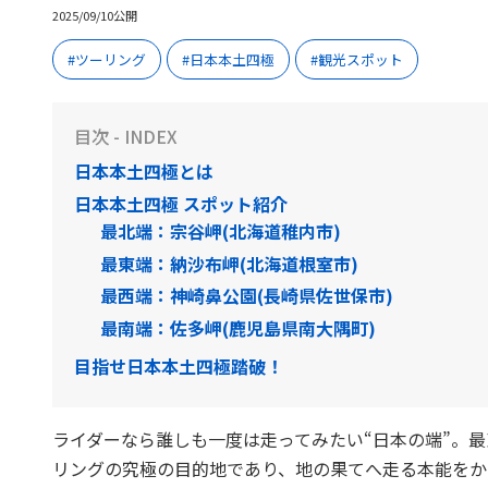
2025/09/10公開
ツーリング
日本本土四極
観光スポット
目次 - INDEX
日本本土四極とは
日本本土四極 スポット紹介
最北端：宗谷岬(北海道稚内市)
最東端：納沙布岬(北海道根室市)
最西端：神崎鼻公園(長崎県佐世保市)
最南端：佐多岬(鹿児島県南大隅町)
目指せ日本本土四極踏破！
ライダーなら誰しも一度は走ってみたい“日本の端”。
リングの究極の目的地であり、地の果てへ走る本能をか