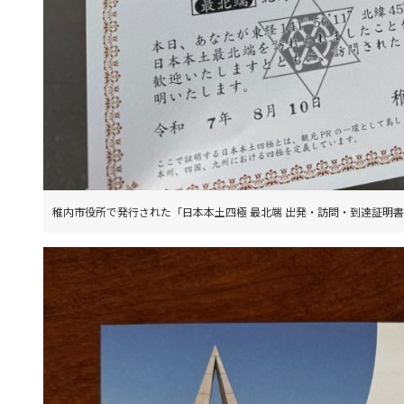
稚内市役所で発行された「日本本土四極 最北端 出発・訪問・到達証明