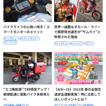
バイクライフの心強い味方！ス
世界一過酷なダカール・ラリー
マートモニターのメリット
で藤原慎也選手が“サムライ”と
称賛された理由
インタビュー
スマートモニター
ツーリング
インタビュー
ツーリング
ラリー
“エコ集配車”で好感度アップ！
【4/6〜15】2022年 春の全国交
郵便配達に電動バイク本格導入
通安全運動実施！特に注意して
へ
ほしいポイントとは？
日本郵便
電動バイク
ツーリング
交通ルール
交通安全