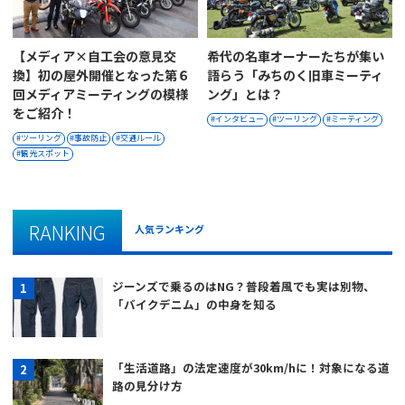
【メディア×自工会の意見交
希代の名車オーナーたちが集い
換】初の屋外開催となった第６
語らう「みちのく旧車ミーティ
回メディアミーティングの模様
ング」とは？
をご紹介！
インタビュー
ツーリング
ミーティング
ツーリング
事故防止
交通ルール
観光スポット
RANKING
人気ランキング
ジーンズで乗るのはNG？普段着風でも実は別物、
「バイクデニム」の中身を知る
「生活道路」の法定速度が30km/hに！対象になる道
路の見分け方