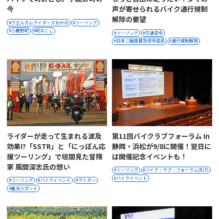
今
声が寄せられるバイク通行規制
解除の要望
ウエルカムライダーズおがの
ツーリング
小鹿野町
町おこし
ツーリング
交通安全
日本二輪車普及安全協会
通行規制解除
ライダーが走って生まれる波及
第11回バイクラブフォーラム In
効果!?「SSTR」と「にっぽん応
静岡・浜松が9/8に開催！翌日に
援ツーリング」で垣間見た冒険
は開催記念イベントも！
家 風間深志氏の想い
ツーリング
バイク・ラブ・フォーラム(BLF)
バイクイベント
ツーリング
バイクイベント
ライダー
観光スポット