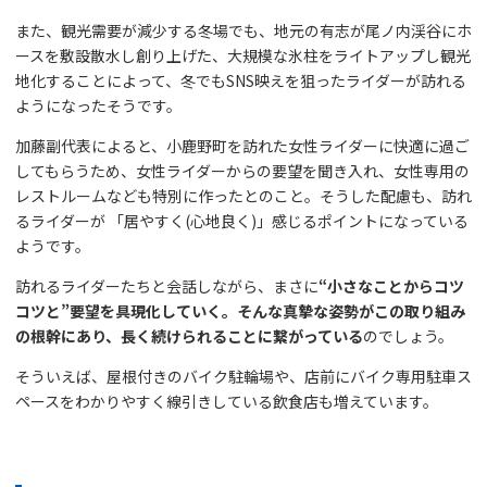
また、観光需要が減少する冬場でも、地元の有志が尾ノ内渓谷にホ
ースを敷設散水し創り上げた、大規模な氷柱をライトアップし観光
地化することによって、冬でもSNS映えを狙ったライダーが訪れる
ようになったそうです。
加藤副代表によると、小鹿野町を訪れた女性ライダーに快適に過ご
してもらうため、女性ライダーからの要望を聞き入れ、女性専用の
レストルームなども特別に作ったとのこと。そうした配慮も、訪れ
るライダーが 「居やすく(心地良く)」感じるポイントになっている
ようです。
訪れるライダーたちと会話しながら、まさに
“小さなことからコツ
コツと”要望を具現化していく。そんな真摯な姿勢がこの取り組み
の根幹にあり、長く続けられることに繋がっている
のでしょう。
そういえば、屋根付きのバイク駐輪場や、店前にバイク専用駐車ス
ペースをわかりやすく線引きしている飲食店も増えています。