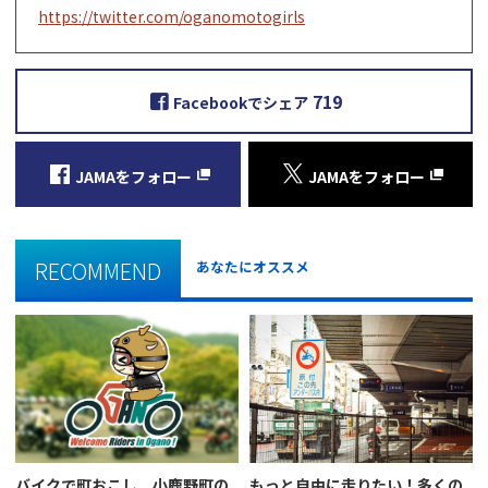
https://twitter.com/oganomotogirls
719
Facebookでシェア
JAMAをフォロー
JAMAをフォロー
RECOMMEND
あなたにオススメ
バイクで町おこし。小鹿野町の
もっと自由に走りたい！多くの