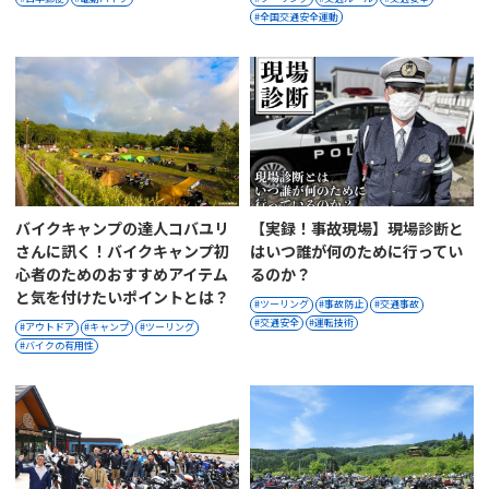
全国交通安全運動
バイクキャンプの達人コバユリ
【実録！事故現場】現場診断と
さんに訊く！バイクキャンプ初
はいつ誰が何のために行ってい
心者のためのおすすめアイテム
るのか？
と気を付けたいポイントとは？
ツーリング
事故防止
交通事故
交通安全
運転技術
アウトドア
キャンプ
ツーリング
バイクの有用性