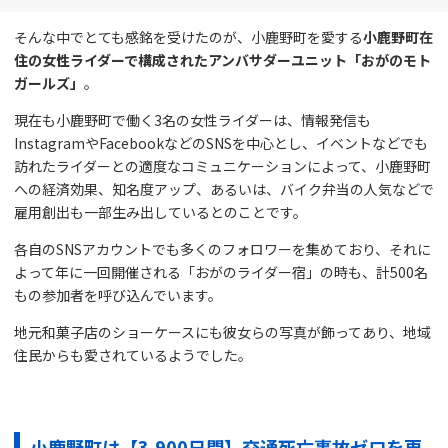
そんな中でとても感銘を受けたのが、小鹿野町を愛する
小鹿野町在
住の女性ライダーで構成されたアンバサダーユニット「おがのモト
ガールズ」
。
現在も小鹿野町で働く3名の女性ライダーは、情報発信も
InstagramやFacebookなどのSNSを中心とし、イベントなどでも
訪れたライダーとの適度なコミュニケーションによって、小鹿野町
への経済効果、知名度アップ、あるいは、バイク弁当の人気などで
雇用創出も一部生み出しているとのことです。
各自のSNSアカウントでも多くのフォロワーを集めており、それに
よって年に一回開催される「おがのライダー宿」の時も、計500名
もの参加者を呼び込んでいます。
地元和菓子店のショーケースにも彼女らの写真が飾ってあり、地域
住民からも愛されているようでした。
小鹿野町は【3,900日間】交通死亡事故ゼロを更