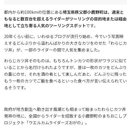
都内から約100kmの位置にある
埼玉県秩父郡小鹿野町は、週末と
もなると数百台を超えるライダーがツーリングの目的地または経由
地として立ち寄る人気のツーリングスポット
です。
20年くらい前に、いわゆるブログが流行り始め、今でいう写真映
えするどんぶりから溢れんばかりの大きなカツをのせた「わらじカ
ツ丼」が、一部のライダーの間で人気を集めました。
わらじカツ丼そのものは、もちろんトンカツの形状がワラジに似て
いることから名付けられたようですが、昔は一枚のカツをどんぶり
の蓋にのせ、それを酒の肴として楽しんだあと、どんぶりに残った
もう一枚のカツでご飯を食べるといった食べ方が言い伝えられてい
るそうです。
政府が地方創生へ動き出す風潮とも相まって始まったわらじカツ丼
発祥の地に、全国からライダーを招致する小鹿野町のまちおこしプ
ロジェクト「ウエルカムライダーズおがの」。