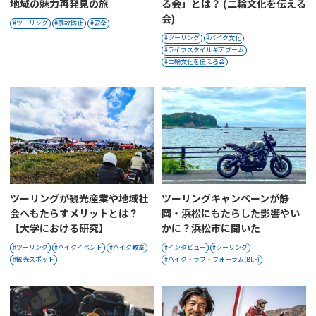
地域の魅力再発見の旅
る会」とは？ (二輪文化を伝える
会)
ツーリング
事故防止
安全
ツーリング
バイク文化
ライフスタイルギアブーム
二輪文化を伝える会
ツーリングが観光産業や地域社
ツーリングキャンペーンが静
会へもたらすメリットとは？
岡・浜松にもたらした影響やい
【大学における研究】
かに？浜松市に聞いた
ツーリング
バイクイベント
バイク教室
インタビュー
ツーリング
観光スポット
バイク・ラブ・フォーラム(BLF)