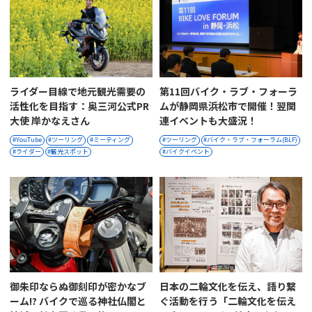
ライダー目線で地元観光需要の
第11回バイク・ラブ・フォーラ
活性化を目指す：奥三河公式PR
ムが静岡県浜松市で開催！翌関
大使 岸かなえさん
連イベントも大盛況！
YouTube
ツーリング
ミーティング
ツーリング
バイク・ラブ・フォーラム(BLF)
ライダー
観光スポット
バイクイベント
御朱印ならぬ御刻印が密かなブ
日本の二輪文化を伝え、語り繋
ーム!? バイクで巡る神社仏閣と
ぐ活動を行う「二輪文化を伝え