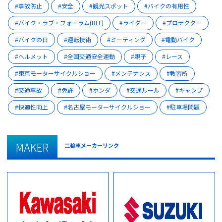
事故防止
安全
観光スポット
バイクの有用性
バイク・ラブ・フォーラム(BLF)
ライダー
プロテクター
バイクの日
運転技術
ミーティング
電動バイク
ヘルメット
全国交通安全運動
親子
レース
東京モーターサイクルショー
メンテナンス
教習所
交通事故
免許
ホンダ
交通ルール
キャンプ
快適性向上
名古屋モーターサイクルショー
駐車場問題
MAKER
二輪車メーカーリンク