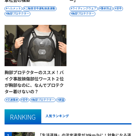
車社会の構築
ー」
ヘルメット
二輪車安全運転推進運動
ライディングウェア
事故防止
安全
胸部プロテクター
胸部プロテクター
胸部プロテクターのススメ！バ
イク事故損傷部位ワースト２位
が胸部なのに、なんでプロテク
ター着けないの？
交通事故
安全
胸部プロテクター
調査
RANKING
人気ランキング
「生活道路」の法定速度が30km/hに！対象になる道