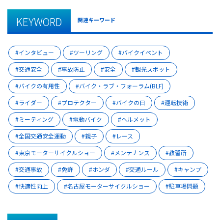
KEYWORD
関連キーワード
インタビュー
ツーリング
バイクイベント
交通安全
事故防止
安全
観光スポット
バイクの有用性
バイク・ラブ・フォーラム(BLF)
ライダー
プロテクター
バイクの日
運転技術
ミーティング
電動バイク
ヘルメット
全国交通安全運動
親子
レース
東京モーターサイクルショー
メンテナンス
教習所
交通事故
免許
ホンダ
交通ルール
キャンプ
快適性向上
名古屋モーターサイクルショー
駐車場問題