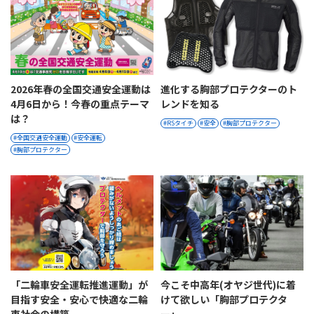
2026年春の全国交通安全運動は
進化する胸部プロテクターのト
4月6日から！今春の重点テーマ
レンドを知る
は？
RSタイチ
安全
胸部プロテクター
全国交通安全運動
安全運転
胸部プロテクター
「二輪車安全運転推進運動」が
今こそ中高年(オヤジ世代)に着
目指す安全・安心で快適な二輪
けて欲しい「胸部プロテクタ