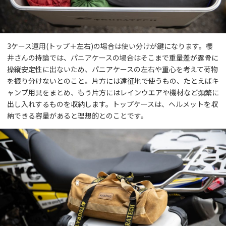
3ケース運用(トップ＋左右)の場合は使い分けが鍵になります。櫻
井さんの持論では、パニアケースの場合はそこまで重量差が露骨に
操縦安定性に出ないため、パニアケースの左右や重心を考えて荷物
を振り分けないとのこと。片方には遠征地で使うもの、たとえばキ
ャンプ用具をまとめ、もう片方にはレインウエアや機材など頻繁に
出し入れするものを収納します。トップケースは、ヘルメットを収
納できる容量があると理想的とのことです。