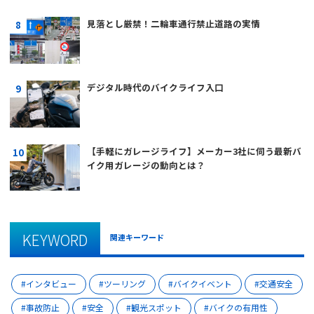
見落とし厳禁！二輪車通行禁止道路の実情
デジタル時代のバイクライフ入口
【手軽にガレージライフ】メーカー3社に伺う最新バ
イク用ガレージの動向とは？
KEYWORD
関連キーワード
インタビュー
ツーリング
バイクイベント
交通安全
事故防止
安全
観光スポット
バイクの有用性