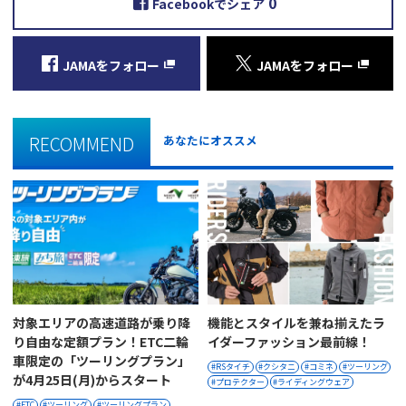
0
Facebookでシェア
JAMAをフォロー
JAMAをフォロー
RECOMMEND
あなたにオススメ
対象エリアの高速道路が乗り降
機能とスタイルを兼ね揃えたラ
り自由な定額プラン！ETC二輪
イダーファッション最前線！
車限定の「ツーリングプラン」
RSタイチ
クシタニ
コミネ
ツーリング
が4月25日(月)からスタート
プロテクター
ライディングウェア
ETC
ツーリング
ツーリングプラン