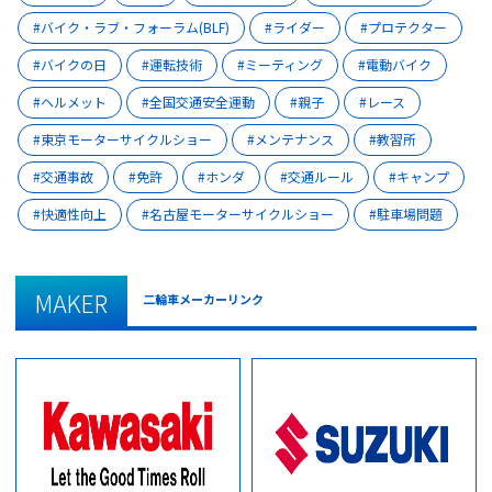
バイク・ラブ・フォーラム(BLF)
ライダー
プロテクター
バイクの日
運転技術
ミーティング
電動バイク
ヘルメット
全国交通安全運動
親子
レース
東京モーターサイクルショー
メンテナンス
教習所
交通事故
免許
ホンダ
交通ルール
キャンプ
快適性向上
名古屋モーターサイクルショー
駐車場問題
MAKER
二輪車メーカーリンク