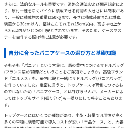
さらに、法的なルールも重要です。道路交通法および関連規定によ
り、原付一種を除くバイクに積載できる荷物の大きさには制限があ
り、一般に積載物の重量は60kgまで、長さは積載装置または乗車
装置から30cm以内、幅は左右それぞれ15cm以内、高さは地上か
ら2m以内がひとつの目安とされています。そのため、ケースやス
テーを自作する際は特に注意が必要です。
自分に合ったパニアケースの選び方と基礎知識
そもそも「パニア」という言葉は、馬の背中につけるサドルバッグ
(フランス語)が語源だということをご存知でしょうか。高級ブラン
ド「エルメス」も、最初は鞍と一緒にサドルバッグ(パニアバッグ)
を作っていました。厳密に言うと、トップケースは両側につけるも
のではないため「パニアケース」とは呼びませんが、メーカーによ
ってはトップもサイド(振り分け)も一括りにして呼ぶこともありま
す。
トップケースにはいくつか種類があり、小型・軽量で汎用性が高く
多くの車種に装着可能で導入コストが安い「単品ケース」と、大容