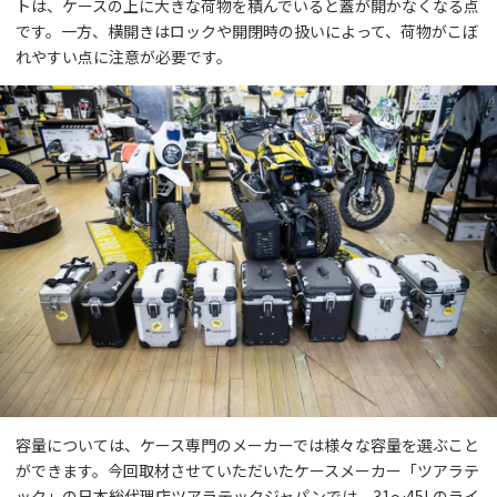
トは、ケースの上に大きな荷物を積んでいると蓋が開かなくなる点
です。一方、横開きはロックや開閉時の扱いによって、荷物がこぼ
れやすい点に注意が必要です。
容量については、ケース専門のメーカーでは様々な容量を選ぶこと
ができます。今回取材させていただいたケースメーカー「ツアラテ
ック」の日本総代理店ツアラテックジャパンでは、31〜45Lのライ