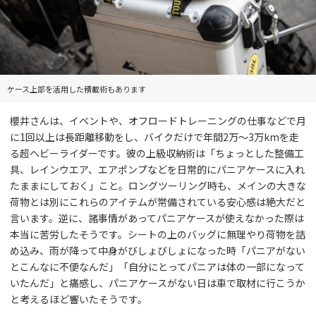
ケース上部を活用した積載術もあります
櫻井さんは、イベントや、オフロードトレーニングの仕事などで月
に1回以上は長距離移動をし、バイクだけで年間2万〜3万kmを走
る超ヘビーライダーです。彼の上級収納術は「ちょっとした整備工
具、レインウエア、エアポンプなどを日常的にパニアケースに入れ
たままにしておく」こと。ロングツーリング時も、メインの大きな
荷物とは別にこれらのアイテムが常備されている安心感は絶大だと
言います。逆に、諸事情があってパニアケースが使えなかった際は
本当に苦労したそうです。シートの上のバッグに無理やり荷物を詰
め込み、雨が降って中身がびしょびしょになった時「パニアがない
とこんなに不便なんだ」「自分にとってパニアは体の一部になって
いたんだ」と痛感し、パニアケースがない日は車で取材に行こうか
と考えるほど響いたそうです。