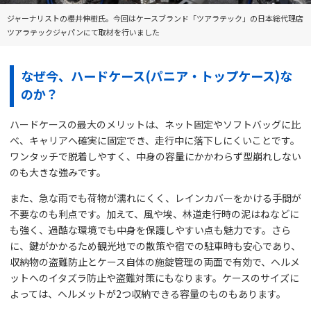
ジャーナリストの櫻井伸樹氏。今回はケースブランド「ツアラテック」の日本総代理店
ツアラテックジャパンにて取材を行いました
なぜ今、ハードケース(パニア・トップケース)な
のか？
ハードケースの最大のメリットは、ネット固定やソフトバッグに比
べ、キャリアへ確実に固定でき、走行中に落下しにくいことです。
ワンタッチで脱着しやすく、中身の容量にかかわらず型崩れしない
のも大きな強みです。
また、急な雨でも荷物が濡れにくく、レインカバーをかける手間が
不要なのも利点です。加えて、風や埃、林道走行時の泥はねなどに
も強く、過酷な環境でも中身を保護しやすい点も魅力です。さら
に、鍵がかかるため観光地での散策や宿での駐車時も安心であり、
収納物の盗難防止とケース自体の施錠管理の両面で有効で、ヘルメ
ットへのイタズラ防止や盗難対策にもなります。ケースのサイズに
よっては、ヘルメットが2つ収納できる容量のものもあります。