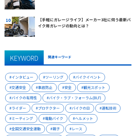
【手軽にガレージライフ】メーカー3社に伺う最新バ
イク用ガレージの動向とは？
KEYWORD
関連キーワード
インタビュー
ツーリング
バイクイベント
交通安全
事故防止
安全
観光スポット
バイクの有用性
バイク・ラブ・フォーラム(BLF)
ライダー
プロテクター
バイクの日
運転技術
ミーティング
電動バイク
ヘルメット
全国交通安全運動
親子
レース