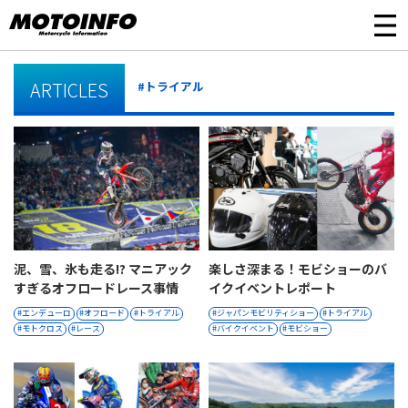
ARTICLES
#トライアル
泥、雪、氷も走る!? マニアック
楽しさ深まる！モビショーのバ
すぎるオフロードレース事情
イクイベントレポート
エンデューロ
オフロード
トライアル
ジャパンモビリティショー
トライアル
モトクロス
レース
バイクイベント
モビショー