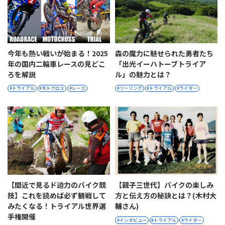
今年も熱い戦いが始まる！2025
森の魔力に魅せられた勇者たち
年の国内二輪車レースの見どこ
「出光イーハトーブトライア
ろを解説
ル」の魅力とは？
トライアル
モトクロス
レース
ツーリング
トライアル
ライダー
【間近で見るド迫力のバイク競
【親子三世代】バイクの楽しみ
技】これを読めば必ず観戦して
方と伝え方の秘訣とは？(木村大
みたくなる！トライアル世界選
輔さん)
手権開催
インタビュー
トライアル
ライダー