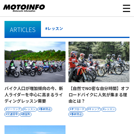
ARTICLES
#レッスン
バイク人口が増加傾向の今、新
【自然でNO密な自分時間】オフ
人ライダーを中心に高まるライ
ロードバイクに人気が集まる理
ディングレッスン需要
由とは？
ツーリング
レッスン
事故防止
オフロード
キャンプ
レッスン
交通安全
教習所
事故防止