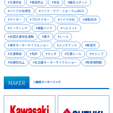
交通安全
事故防止
安全
観光スポット
バイクの有用性
バイク・ラブ・フォーラム(BLF)
ライダー
プロテクター
バイクの日
運転技術
ミーティング
電動バイク
ヘルメット
全国交通安全運動
親子
レース
東京モーターサイクルショー
メンテナンス
教習所
交通事故
免許
ホンダ
交通ルール
キャンプ
快適性向上
名古屋モーターサイクルショー
駐車場問題
MAKER
二輪車メーカーリンク