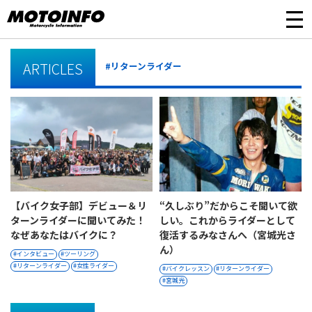
ARTICLES
#リターンライダー
【バイク女子部】デビュー＆リ
“久しぶり”だからこそ聞いて欲
ターンライダーに聞いてみた！
しい。これからライダーとして
なぜあなたはバイクに？
復活するみなさんへ（宮城光さ
ん）
インタビュー
ツーリング
リターンライダー
女性ライダー
バイクレッスン
リターンライダー
宮城光