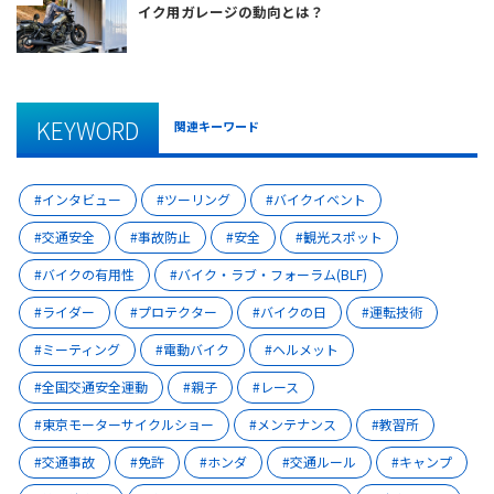
イク用ガレージの動向とは？
KEYWORD
関連キーワード
インタビュー
ツーリング
バイクイベント
交通安全
事故防止
安全
観光スポット
バイクの有用性
バイク・ラブ・フォーラム(BLF)
ライダー
プロテクター
バイクの日
運転技術
ミーティング
電動バイク
ヘルメット
全国交通安全運動
親子
レース
東京モーターサイクルショー
メンテナンス
教習所
交通事故
免許
ホンダ
交通ルール
キャンプ