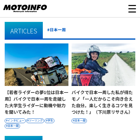
ARTICLES
#日本一周
【若者ライダーの夢1位は日本一
バイクで日本一周した私が得た
周】バイクで日本一周を走破し
モノ「一人だからこそ向き合え
た大学生ライダーに動機や魅力
た自分。楽しく生きるコツを見
を聞いてみた！
つけた！」（下川原リサさん）
インタビュー
ツーリング
学生
日本一周
日本一周