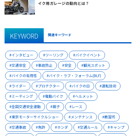
イク用ガレージの動向とは？
KEYWORD
関連キーワード
インタビュー
ツーリング
バイクイベント
交通安全
事故防止
安全
観光スポット
バイクの有用性
バイク・ラブ・フォーラム(BLF)
ライダー
プロテクター
バイクの日
運転技術
ミーティング
電動バイク
ヘルメット
全国交通安全運動
親子
レース
東京モーターサイクルショー
メンテナンス
教習所
交通事故
免許
ホンダ
交通ルール
キャンプ