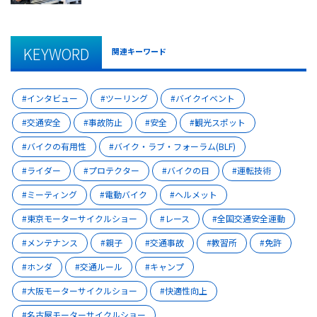
KEYWORD
関連キーワード
インタビュー
ツーリング
バイクイベント
交通安全
事故防止
安全
観光スポット
バイクの有用性
バイク・ラブ・フォーラム(BLF)
ライダー
プロテクター
バイクの日
運転技術
ミーティング
電動バイク
ヘルメット
東京モーターサイクルショー
レース
全国交通安全運動
メンテナンス
親子
交通事故
教習所
免許
ホンダ
交通ルール
キャンプ
大阪モーターサイクルショー
快適性向上
名古屋モーターサイクルショー