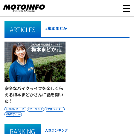
ARTICLES
#梅本まどか
安全なバイクライフを楽しく伝
える梅本まどかさんに話を聞い
た！
JAPAN RIDERS
ツーリング
女性ライダー
梅本まどか
RANKING
人気ランキング