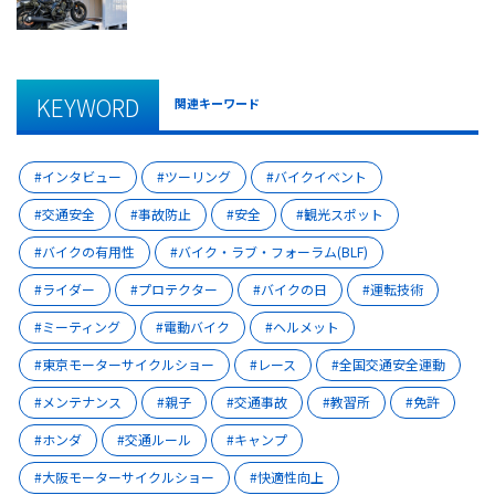
KEYWORD
関連キーワード
インタビュー
ツーリング
バイクイベント
交通安全
事故防止
安全
観光スポット
バイクの有用性
バイク・ラブ・フォーラム(BLF)
ライダー
プロテクター
バイクの日
運転技術
ミーティング
電動バイク
ヘルメット
東京モーターサイクルショー
レース
全国交通安全運動
メンテナンス
親子
交通事故
教習所
免許
ホンダ
交通ルール
キャンプ
大阪モーターサイクルショー
快適性向上