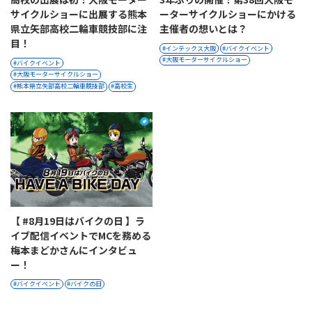
サイクルショーに出展する熊本
ーターサイクルショーにかける
県立矢部高校二輪車競技部に注
主催者の想いとは？
目！
インテックス大阪
バイクイベント
大阪モーターサイクルショー
バイクイベント
大阪モーターサイクルショー
熊本県立矢部高校二輪車競技部
高校生
【 #8月19日はバイクの日 】ラ
イブ配信イベントでMCを務める
梅本まどかさんにインタビュ
ー！
バイクイベント
バイクの日