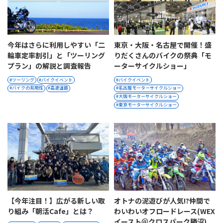
​​今年はさらに利用しやすい「二
東京・大阪・名古屋で開催！盛
輪車定率割引」と「ツーリング
りだくさんのバイクの祭典「モ
プラン」の解説と調査報告​
ーターサイクルショー」
ツーリング
バイクイベント
バイクイベント
バイクの有用性
高速道路
名古屋モーターサイクルショー
大阪モーターサイクルショー
東京モーターサイクルショー
【今年注目！】広がる新しい取
オトナの泥遊びが人気!?仲間で
り組み「朝活Cafe」とは？
わいわいオフロードレース(WEX
イースト＠クロスパーク勝沼)