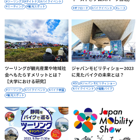
ツーリング
デイトナ
バイクイベント
ミーティング
観光スポット
オフロード
バイクイベント
レース
ツーリングが観光産業や地域社
ジャパンモビリティショー2023
会へもたらすメリットとは？
に見たバイクの未来とは？
【大学における研究】
EV
ジャパンモビリティショー
バイクイベント
電動バイク
ツーリング
バイクイベント
バイク教室
観光スポット