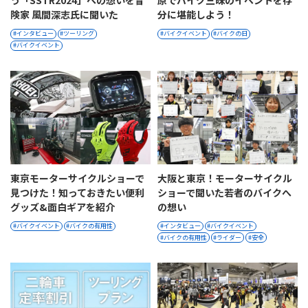
う「SSTR2024」への想いを冒
原でバイク三昧のイベントを存
険家 風間深志氏に聞いた
分に堪能しよう！
インタビュー
ツーリング
バイクイベント
バイクの日
バイクイベント
​​東京モーターサイクルショーで
大阪と東京！モーターサイクル
見つけた！知っておきたい便利
ショーで聞いた若者のバイクへ
グッズ&面白ギアを紹​​介​
の想い
バイクイベント
バイクの有用性
インタビュー
バイクイベント
バイクの有用性
ライダー
安全