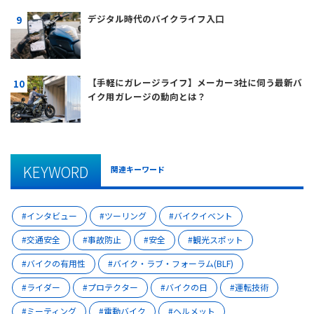
デジタル時代のバイクライフ入口
【手軽にガレージライフ】メーカー3社に伺う最新バ
イク用ガレージの動向とは？
KEYWORD
関連キーワード
インタビュー
ツーリング
バイクイベント
交通安全
事故防止
安全
観光スポット
バイクの有用性
バイク・ラブ・フォーラム(BLF)
ライダー
プロテクター
バイクの日
運転技術
ミーティング
電動バイク
ヘルメット