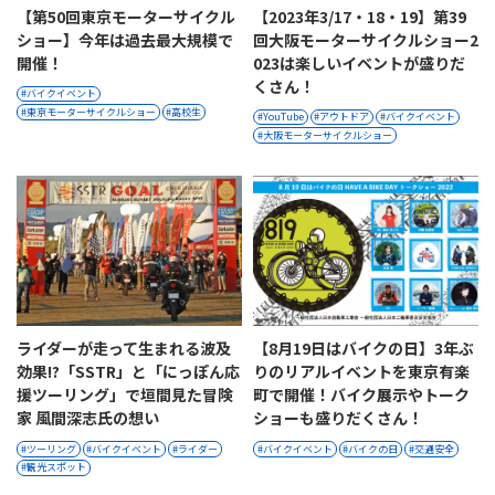
【第50回東京モーターサイクル
【2023年3/17・18・19】第39
ショー】今年は過去最大規模で
回大阪モーターサイクルショー2
開催！
023は楽しいイベントが盛りだ
くさん！
バイクイベント
東京モーターサイクルショー
高校生
YouTube
アウトドア
バイクイベント
大阪モーターサイクルショー
ライダーが走って生まれる波及
【8月19日はバイクの日】3年ぶ
効果!?「SSTR」と「にっぽん応
りのリアルイベントを東京有楽
援ツーリング」で垣間見た冒険
町で開催！バイク展示やトーク
家 風間深志氏の想い
ショーも盛りだくさん！
ツーリング
バイクイベント
ライダー
バイクイベント
バイクの日
交通安全
観光スポット