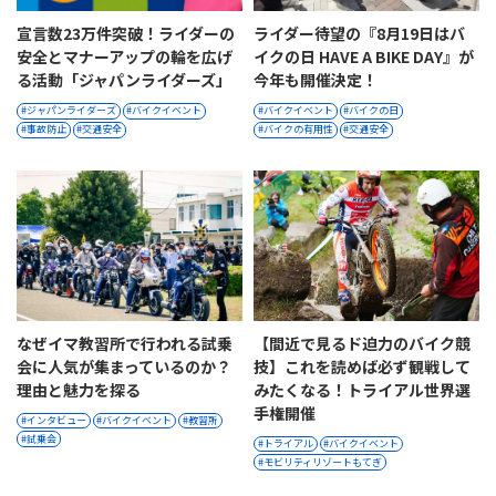
宣言数23万件突破！ライダーの
ライダー待望の『8月19日はバ
安全とマナーアップの輪を広げ
イクの日 HAVE A BIKE DAY』が
る活動「ジャパンライダーズ」
今年も開催決定！
ジャパンライダーズ
バイクイベント
バイクイベント
バイクの日
事故防止
交通安全
バイクの有用性
交通安全
なぜイマ教習所で行われる試乗
【間近で見るド迫力のバイク競
会に人気が集まっているのか？
技】これを読めば必ず観戦して
理由と魅力を探る
みたくなる！トライアル世界選
手権開催
インタビュー
バイクイベント
教習所
試乗会
トライアル
バイクイベント
モビリティリゾートもてぎ