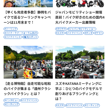
【早くも完走者多数】静岡をバ
ジャパンモビリティショー開催
イクで巡るツーリングキャンペ
直前！バイク好きのための国内4
ーンは11月末まで！
大バイクメーカー出展情報
ツーリング
カワサキ
ジャパンモビリティショー
バイク・ラブ・フォーラム(BLF)
スズキ
バイクイベント
ホンダ
ヤマハ
バイクイベント
観光スポット
【走る博物館】自走可能な昭和
スズキKATANAミーティングに
のバイクが集まる「遠州クラシ
学ぶ：ひとつのバイクモデルで
ックバイクラン」とは？
創りあげるブランディングと
は？
インタビュー
バイクイベント
ミーティング
スズキ
バイクイベント
ミーティング